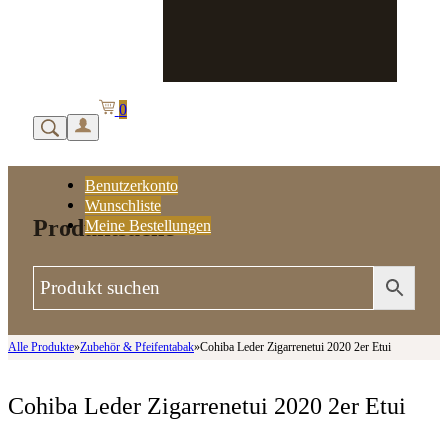
0
Benutzerkonto
Wunschliste
Produktsuche
Meine Bestellungen
Alle Produkte
»
Zubehör & Pfeifentabak
»
Cohiba Leder Zigarrenetui 2020 2er Etui
Cohiba Leder Zigarrenetui 2020 2er Etui