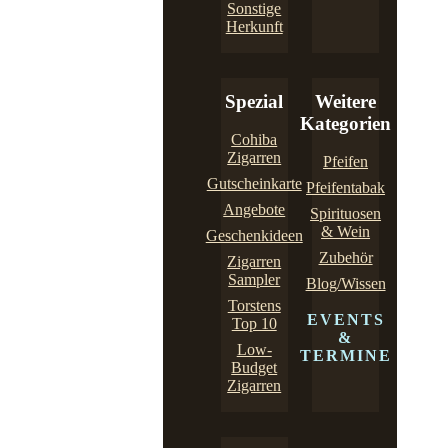
Sonstige
Herkunft
Spezial
Weitere
Kategorien
Cohiba
Zigarren
Pfeifen
Gutscheinkarte
Pfeifentabak
Angebote
Spirituosen
& Wein
Geschenkideen
Zubehör
Zigarren
Sampler
Blog/Wissen
Torstens
EVENTS
Top 10
&
Low-
TERMINE
Budget
Zigarren