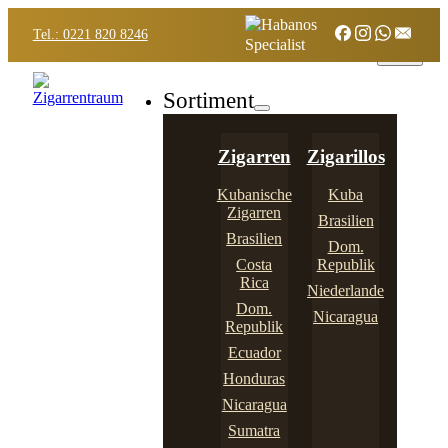
Tel.: 0221 820 8246
Sortiment
Zigarren
Zigarillos
Kubanische
Kuba
Zigarren
Brasilien
Brasilien
Dom.
Costa
Republik
Rica
Niederlande
Dom.
Nicaragua
Republik
Ecuador
Honduras
Nicaragua
Sumatra