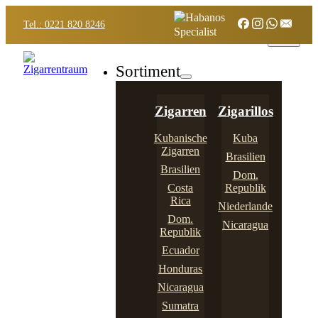
Tel.: 0221 820 8246
Sortiment
Zigarren
Zigarillos
Kubanische
Kuba
Zigarren
Brasilien
Brasilien
Dom.
Costa
Republik
Rica
Niederlande
Dom.
Nicaragua
Republik
Ecuador
Honduras
Nicaragua
Sumatra