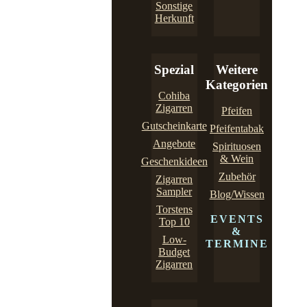
Sonstige
Herkunft
Spezial
Weitere
Kategorien
Cohiba
Zigarren
Pfeifen
Gutscheinkarte
Pfeifentabak
Angebote
Spirituosen
& Wein
Geschenkideen
Zubehör
Zigarren
Sampler
Blog/Wissen
Torstens
EVENTS
Top 10
&
Low-
TERMINE
Budget
Zigarren