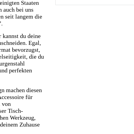
einigten Staaten
n auch bei uns
en seit langem die
”.
 kannst du deine
nschneiden. Egal,
ormat bevorzugst,
lseitigkeit, die du
urgenstahl
 und perfekten
gn machen diesen
ccessoire für
n von
ser Tisch-
chen Werkzeug,
n deinem Zuhause