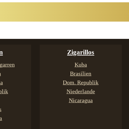
n
Zigarillos
garren
Kuba
n
Brasilien
ca
Dom. Republik
lik
Niederlande
Nicaragua
s
a