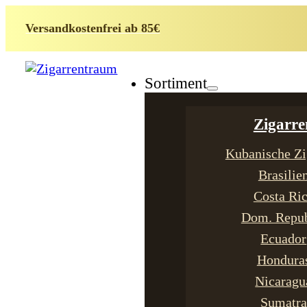
Versandkostenfrei ab 85€
Sortiment
Zigarre
Kubanische Zi
Brasilie
Costa Ri
Dom. Repub
Ecuador
Hondura
Nicaragu
Sumatra