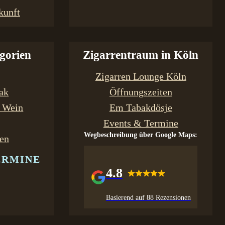
kunft
gorien
Zigarrentraum in Köln
Zigarren Lounge Köln
bak
Öffnungszeiten
& Wein
Em Tabakdösje
Events & Termine
Wegbeschreibung über Google Maps:
en
ERMINE
4.8
Basierend auf 88 Rezensionen