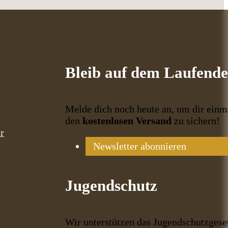
Bleib auf dem Laufend
Melde dich noch heute an, um dir einm
den
kostenlosen Versand
zu sichern!
r
Newsletter abonnieren
Jugendschutz
Wir unterstützen das Jugendschutzgese