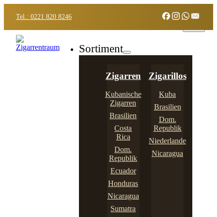
Tel.: 0221 820 8246
Sortiment
Zigarren
Zigarillos
Kubanische
Kuba
Zigarren
Brasilien
Brasilien
Dom.
Costa
Republik
Rica
Niederlande
Dom.
Nicaragua
Republik
Ecuador
Honduras
Nicaragua
Sumatra