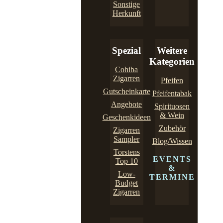
Sonstige
Herkunft
Spezial
Weitere
Kategorien
Cohiba
Zigarren
Pfeifen
Gutscheinkarte
Pfeifentabak
Angebote
Spirituosen
& Wein
Geschenkideen
Zubehör
Zigarren
Sampler
Blog/Wissen
Torstens
EVENTS
Top 10
&
Low-
TERMINE
Budget
Zigarren