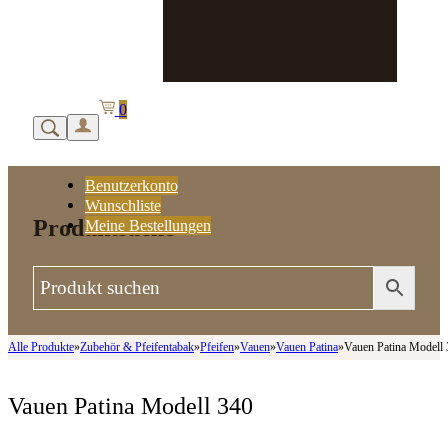
0
Benutzerkonto
Wunschliste
Produktsuche
Meine Bestellungen
Alle Produkte
»
Zubehör & Pfeifentabak
»
Pfeifen
»
Vauen
»
Vauen Patina
»
Vauen Patina Modell
Vauen Patina Modell 340