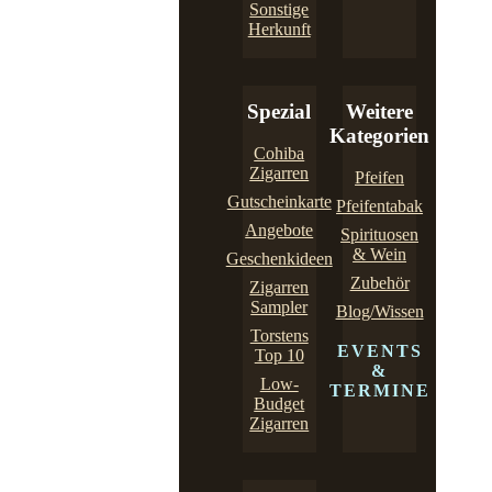
Sonstige
Herkunft
Spezial
Weitere
Kategorien
Cohiba
Zigarren
Pfeifen
Gutscheinkarte
Pfeifentabak
Angebote
Spirituosen
& Wein
Geschenkideen
Zubehör
Zigarren
Sampler
Blog/Wissen
Torstens
EVENTS
Top 10
&
Low-
TERMINE
Budget
Zigarren