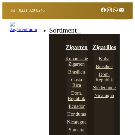
Tel.: 0221 820 8246
Sortiment
Zigarren
Zigarillos
Kubanische
Kuba
Zigarren
Brasilien
Brasilien
Dom.
Costa
Republik
Rica
Niederlande
Dom.
Nicaragua
Republik
Ecuador
Honduras
Nicaragua
Sumatra