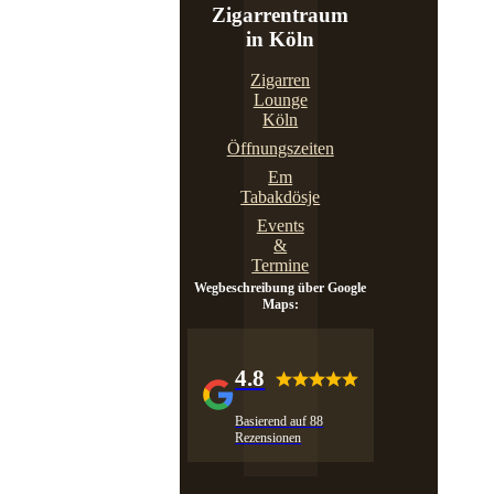
Zigarrentraum
in Köln
Zigarren
Lounge
Köln
Öffnungszeiten
Em
Tabakdösje
Events
&
Termine
Wegbeschreibung über Google
Maps:
4.8
Basierend auf 88
Rezensionen