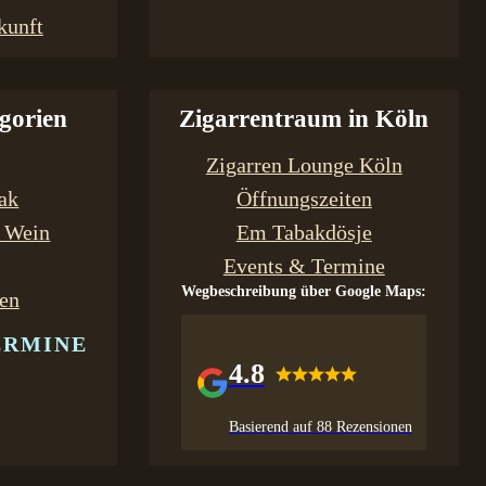
kunft
gorien
Zigarrentraum in Köln
Zigarren Lounge Köln
bak
Öffnungszeiten
& Wein
Em Tabakdösje
Events & Termine
Wegbeschreibung über Google Maps:
en
ERMINE
4.8
Basierend auf 88 Rezensionen