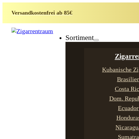
Versandkostenfrei ab 85€
Sortiment
Zigarre
Kubanische Zi
Brasilie
Costa Ri
Dom. Repub
Ecuador
Hondura
Nicaragu
Sumatra