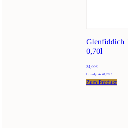
Glenfiddich 
0,70l
34,00
€
/
l
48,57
€
Zum Produkt