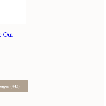
e Our
eigen (443)