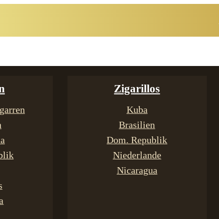
n
Zigarillos
garren
Kuba
n
Brasilien
ca
Dom. Republik
lik
Niederlande
Nicaragua
s
a