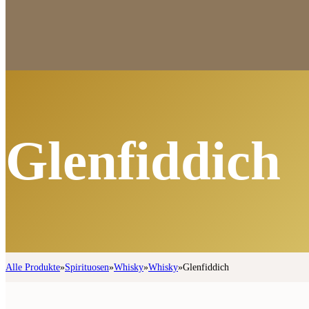
Glenfiddich
Alle Produkte
»
Spirituosen
»
Whisky
»
Whisky
»
Glenfiddich