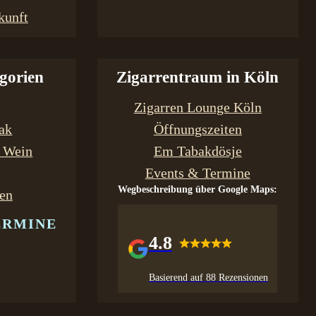
kunft
gorien
Zigarrentraum in Köln
Zigarren Lounge Köln
bak
Öffnungszeiten
& Wein
Em Tabakdösje
Events & Termine
Wegbeschreibung über Google Maps:
en
ERMINE
4.8
Basierend auf 88 Rezensionen