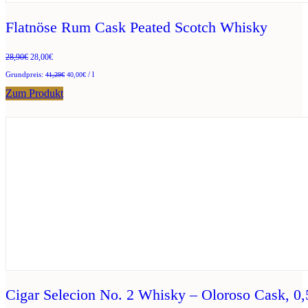
Flatnöse Rum Cask Peated Scotch Whisky
Ursprünglicher
Aktueller
28,90
€
28,00
€
Preis
Preis
/
l
41,29
€
40,00
€
war:
ist:
28,90€
28,00€.
Zum Produkt
Cigar Selecion No. 2 Whisky – Oloroso Cask, 0,5