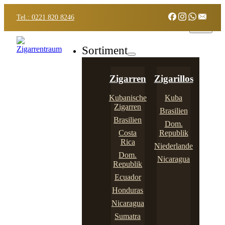
Tel.: 0221 820 8246
Sortiment
Zigarren
Zigarillos
Kubanische
Kuba
Zigarren
Brasilien
Brasilien
Dom.
Costa
Republik
Rica
Niederlande
Dom.
Nicaragua
Republik
Ecuador
Honduras
Nicaragua
Sumatra