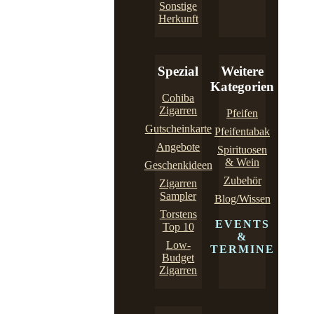
Sonstige
Herkunft
Spezial
Weitere
Kategorien
Cohiba
Zigarren
Pfeifen
Gutscheinkarte
Pfeifentabak
Angebote
Spirituosen
& Wein
Geschenkideen
Zubehör
Zigarren
Sampler
Blog/Wissen
Torstens
EVENTS
Top 10
&
Low-
TERMINE
Budget
Zigarren