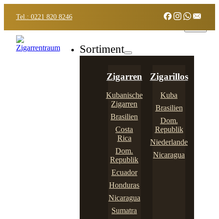
Tel.: 0221 820 8246
Sortiment
Zigarren
Zigarillos
Kubanische
Kuba
Zigarren
Brasilien
Brasilien
Dom.
Costa
Republik
Rica
Niederlande
Dom.
Nicaragua
Republik
Ecuador
Honduras
Nicaragua
Sumatra