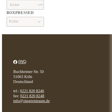
Länge
LÄNGE
BOXPRESSED
Boxpressed
BOXPRESSED
Buchheimer Str. 50
51063 Köln
Deutschland
tel.:
0221 820 8246
fax:
0221 820 8248
info@zigarrentraum.de