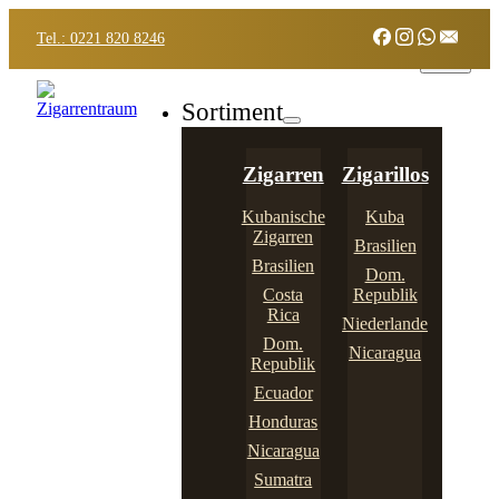
Tel.: 0221 820 8246
Sortiment
Zigarren
Zigarillos
Kubanische
Kuba
Zigarren
Brasilien
Brasilien
Dom.
Costa
Republik
Rica
Niederlande
Dom.
Nicaragua
Republik
Ecuador
Honduras
Nicaragua
Sumatra