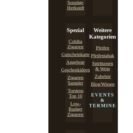
Sonstige
Herkunft
Spezial
Weitere
Kategorien
Cohiba
Zigarren
Pfeifen
Gutscheinkarte
Pfeifentabak
Angebote
Spirituosen
& Wein
Geschenkideen
Zubehör
Zigarren
Sampler
Blog/Wissen
Torstens
EVENTS
Top 10
&
Low-
TERMINE
Budget
Zigarren