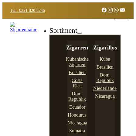
Tel.: 0221 820 8246
Sortiment
Zigarren
Zigarillos
Kubanische
Kuba
Zigarren
Brasilien
Brasilien
Dom.
Costa
Republik
Rica
Niederlande
Dom.
Nicaragua
Republik
Ecuador
Honduras
Nicaragua
Sumatra