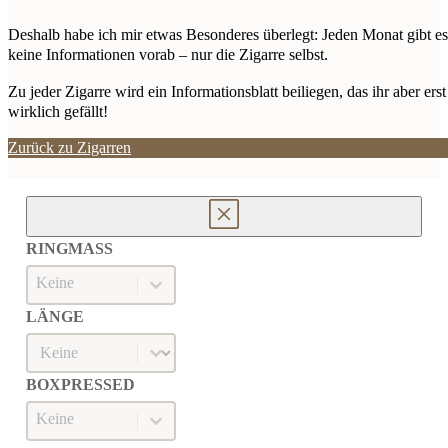
Deshalb habe ich mir etwas Besonderes überlegt: Jeden Monat gibt 
keine Informationen vorab – nur die Zigarre selbst.
Zu jeder Zigarre wird ein Informationsblatt beiliegen, das ihr aber e
wirklich gefällt!
Zurück zu Zigarren
RINGMASS
Ringmaß
RINGMASS
LÄNGE
Länge
LÄNGE
BOXPRESSED
Boxpressed
BOXPRESSED