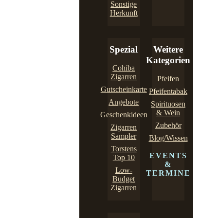
Sonstige
Herkunft
Spezial
Weitere
Kategorien
Cohiba
Zigarren
Pfeifen
Gutscheinkarte
Pfeifentabak
Angebote
Spirituosen
& Wein
Geschenkideen
Zubehör
Zigarren
Sampler
Blog/Wissen
Torstens
EVENTS
Top 10
&
Low-
TERMINE
Budget
Zigarren