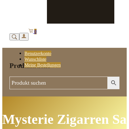
0
Benutzerkonto
Wunschliste
Produktsuche
Meine Bestellungen
Mysterie Zigarren S