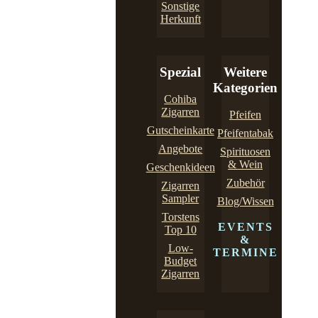
Sonstige
Herkunft
Spezial
Weitere
Kategorien
Cohiba
Zigarren
Pfeifen
Gutscheinkarte
Pfeifentabak
Angebote
Spirituosen
& Wein
Geschenkideen
Zubehör
Zigarren
Sampler
Blog/Wissen
Torstens
EVENTS
Top 10
&
Low-
TERMINE
Budget
Zigarren