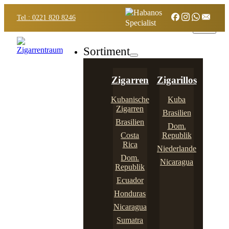
Tel.: 0221 820 8246
Sortiment
Zigarren
Zigarillos
Kubanische
Kuba
Zigarren
Brasilien
Brasilien
Dom.
Costa
Republik
Rica
Niederlande
Dom.
Nicaragua
Republik
Ecuador
Honduras
Nicaragua
Sumatra