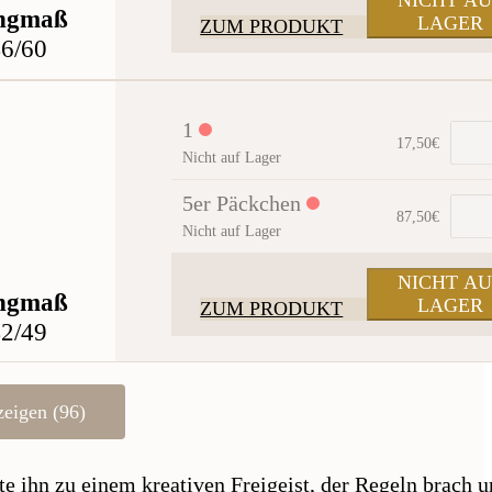
ngmaß
LAGER
ZUM PRODUKT
6/60
1
17,50
€
Nicht auf Lager
5er Päckchen
87,50
€
Nicht auf Lager
NICHT AU
ngmaß
LAGER
ZUM PRODUKT
2/49
zeigen (96)
e ihn zu einem kreativen Freigeist, der Regeln brach u