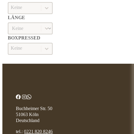
Ringmaß
RINGMASS
LÄNGE
Länge
LÄNGE
BOXPRESSED
Boxpressed
BOXPRESSED
Buchheimer Str. 50
51063 Köln
Deutschland
tel.:
0221 820 8246