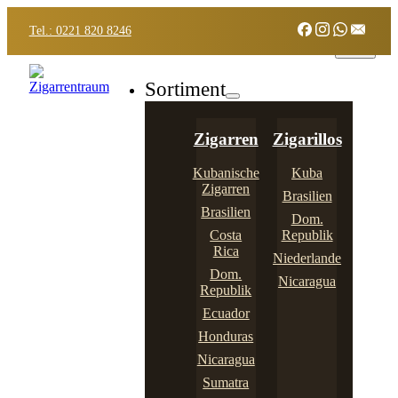
Tel.: 0221 820 8246
Sortiment
Zigarren
Zigarillos
Kubanische
Kuba
Zigarren
Brasilien
Brasilien
Dom.
Costa
Republik
Rica
Niederlande
Dom.
Nicaragua
Republik
Ecuador
Honduras
Nicaragua
Sumatra