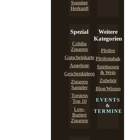
Sonstige
Herkunft
Spezial
Weitere
Kategorien
Cohiba
Zigarren
Pfeifen
Gutscheinkarte
Pfeifentabak
Angebote
Spirituosen
& Wein
Geschenkideen
Zubehör
Zigarren
Sampler
Blog/Wissen
Torstens
EVENTS
Top 10
&
Low-
TERMINE
Budget
Zigarren