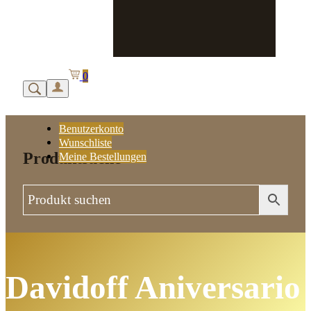
0
Benutzerkonto
Wunschliste
Produktsuche
Meine Bestellungen
Davidoff Aniversario