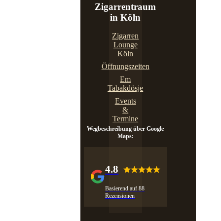
Zigarrentraum
in Köln
Zigarren
Lounge
Köln
Öffnungszeiten
Em
Tabakdösje
Events
&
Termine
Wegbeschreibung über Google
Maps:
4.8
Basierend auf 88
Rezensionen