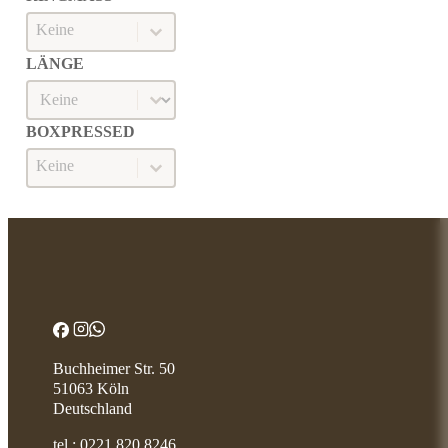
Ringmaß
RINGMASS
LÄNGE
Länge
LÄNGE
BOXPRESSED
Boxpressed
BOXPRESSED
Buchheimer Str. 50
51063 Köln
Deutschland
tel.:
0221 820 8246