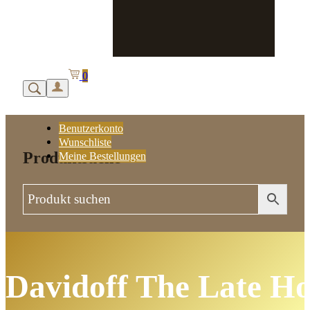
0
Benutzerkonto
Wunschliste
Produktsuche
Meine Bestellungen
Davidoff The Late H