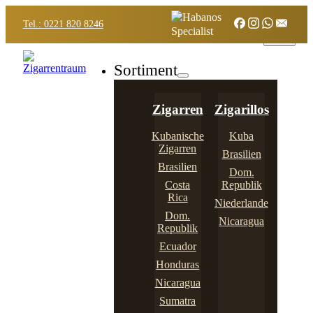
Tel.: 0221 820 8246
Sortiment
Zigarren
Zigarillos
Kubanische
Kuba
Zigarren
Brasilien
Brasilien
Dom.
Costa
Republik
Rica
Niederlande
Dom.
Nicaragua
Republik
Ecuador
Honduras
Nicaragua
Sumatra