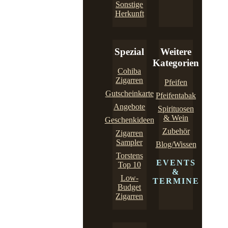
Sonstige
Herkunft
Spezial
Weitere
Kategorien
Cohiba
Zigarren
Pfeifen
Gutscheinkarte
Pfeifentabak
Angebote
Spirituosen
& Wein
Geschenkideen
Zubehör
Zigarren
Sampler
Blog/Wissen
Torstens
EVENTS
Top 10
&
Low-
TERMINE
Budget
Zigarren