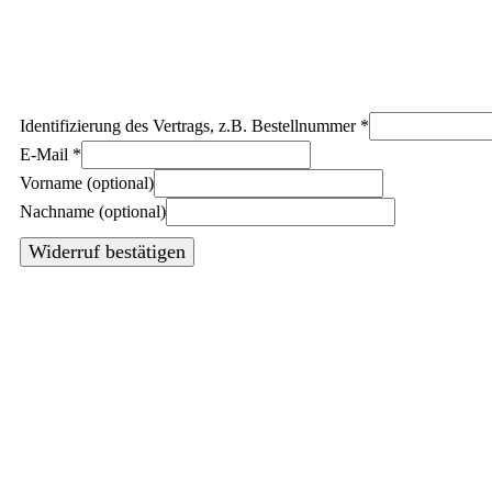
Identifizierung des Vertrags, z.B. Bestellnummer
*
E-Mail
*
E-
Vorname
(optional)
Mail
Nachname
(optional)
(wiederholen)
*
Widerruf bestätigen