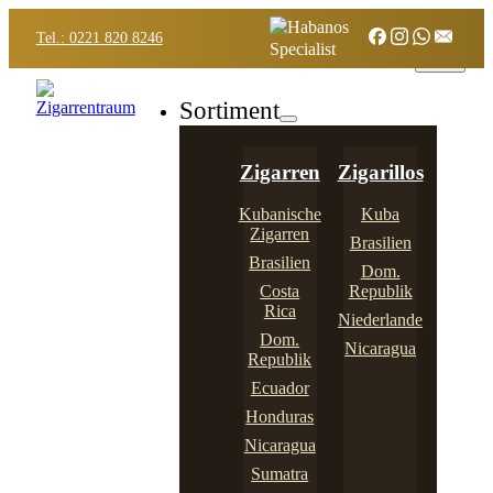
Tel.: 0221 820 8246
Sortiment
Zigarren
Zigarillos
Kubanische
Kuba
Zigarren
Brasilien
Brasilien
Dom.
Costa
Republik
Rica
Niederlande
Dom.
Nicaragua
Republik
Ecuador
Honduras
Nicaragua
Sumatra