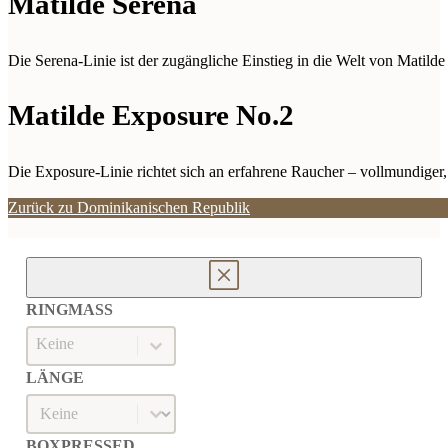
Matilde Serena
Die Serena-Linie ist der zugängliche Einstieg in die Welt von Matil
Matilde Exposure No.2
Die Exposure-Linie richtet sich an erfahrene Raucher – vollmundiger
Zurück zu Dominikanischen Republik
RINGMASS
Ringmaß
RINGMASS
LÄNGE
Länge
LÄNGE
BOXPRESSED