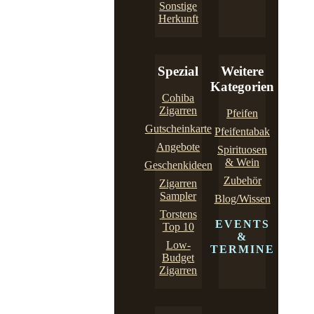
Sonstige
Herkunft
Spezial
Weitere
Kategorien
Cohiba
Zigarren
Pfeifen
Gutscheinkarte
Pfeifentabak
Angebote
Spirituosen
& Wein
Geschenkideen
Zubehör
Zigarren
Sampler
Blog/Wissen
Torstens
EVENTS
Top 10
&
Low-
TERMINE
Budget
Zigarren