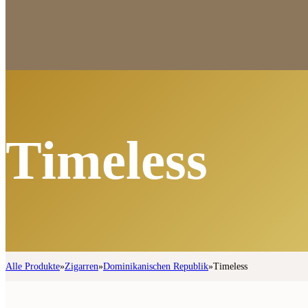
Timeless
Alle Produkte
»
Zigarren
»
Dominikanischen Republik
»
Timeless