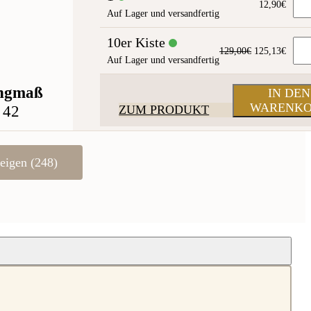
12,90
€
Auf Lager und versandfertig
10er Kiste
Ursprünglich
Aktue
129,00
€
125,13
€
Auf Lager und versandfertig
Preis
Preis
war:
ist:
129,00€
125,1
ngmaß
IN DEN
WARENK
42
ZUM PRODUKT
eigen (248)