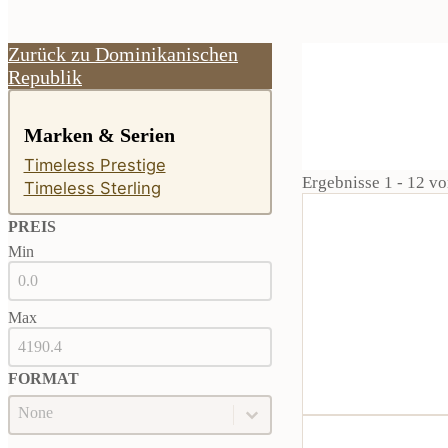
Zurück zu Dominikanischen
Republik
Marken & Serien
Timeless Prestige
Ergebnisse 1 - 12 v
Timeless Sterling
PREIS
Min
PREIS
Max
FORMAT
Format
FORMAT