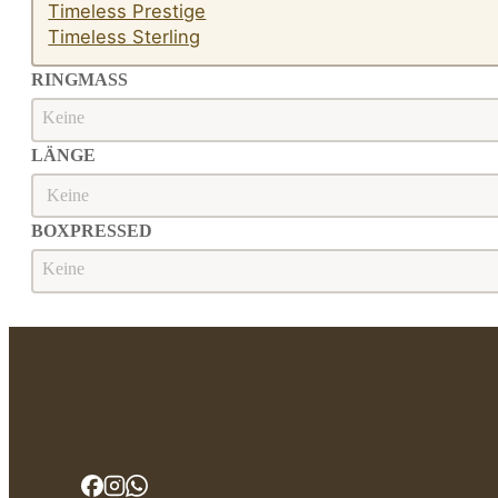
Timeless Prestige
Timeless Sterling
RINGMASS
Ringmaß
RINGMASS
LÄNGE
Länge
LÄNGE
BOXPRESSED
Boxpressed
BOXPRESSED