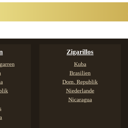
n
Zigarillos
garren
Kuba
n
Brasilien
ca
Dom. Republik
lik
Niederlande
Nicaragua
s
a