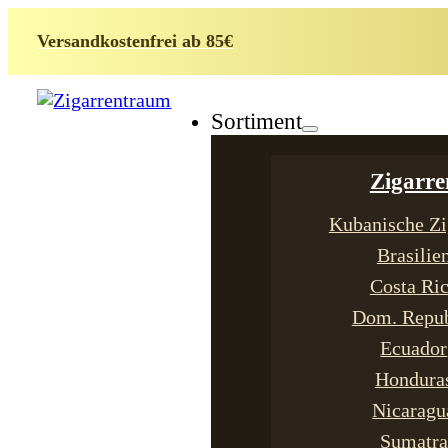
Versandkostenfrei ab 85€
Sortiment
Zigarre
Kubanische Zi
Brasilie
Costa Ri
Dom. Repub
Ecuador
Hondura
Nicaragu
Sumatra