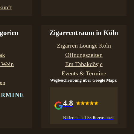
kunft
gorien
Zigarrentraum in Köln
Zigarren Lounge Köln
bak
Öffnungszeiten
& Wein
Em Tabakdösje
Events & Termine
Wegbeschreibung über Google Maps:
en
ERMINE
4.8
Basierend auf 88 Rezensionen