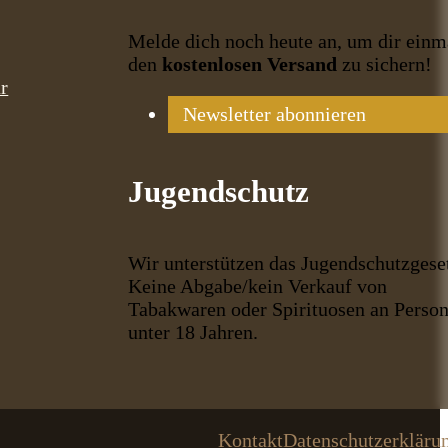
Melde dich noch heute an, um dir einm
den
kostenlosen Versand
zu sichern!
r
Newsletter abonnieren
Jugendschutz
Wir unterstützen das Jugendschutzgese
Keine Abgabe/kein Verkauf von
Tabakwaren oder Spirituosen an Perso
unter 18 Jahren.
Kontakt
Datenschutzerkläru