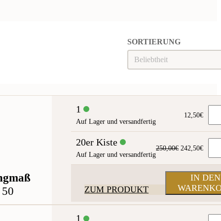
SORTIERUNG
Sortierung
SORTIERUNG
1
12,50
€
Auf Lager und versandfertig
20er Kiste
Ursprünglich
Aktue
250,00
€
242,50
€
Auf Lager und versandfertig
Preis
Preis
war:
ist:
250,00€
242,5
ngmaß
IN DEN
WARENK
50
ZUM PRODUKT
1