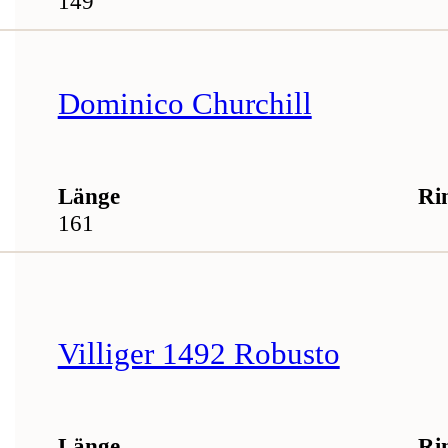
149
Dominico Churchill
Länge
Ri
161
Villiger 1492 Robusto
Länge
Ri