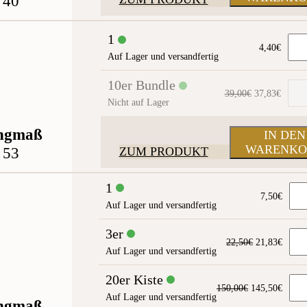
40
1
4,40
€
Auf Lager und versandfertig
10er Bundle
Ursprünglic
Aktuel
39,00
€
37,83
€
Nicht auf Lager
Preis
Preis
war:
ist:
39,00€
37,83
ngmaß
IN DEN
WARENKO
53
ZUM PRODUKT
1
7,50
€
Auf Lager und versandfertig
3er
Ursprünglic
Aktue
22,50
€
21,83
€
Auf Lager und versandfertig
Preis
Preis
war:
ist:
20er Kiste
22,50€
21,83
Ursprünglich
Aktue
150,00
€
145,50
€
Auf Lager und versandfertig
Preis
Preis
ngmaß