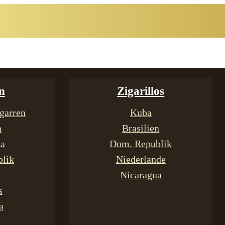
n
Zigarillos
garren
Kuba
n
Brasilien
ca
Dom. Republik
lik
Niederlande
Nicaragua
s
a