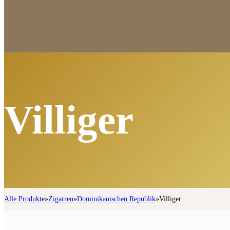
Villiger
Alle Produkte
»
Zigarren
»
Dominikanischen Republik
»
Villiger