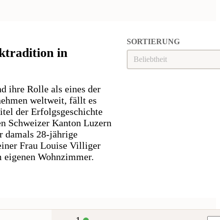
SORTIERUNG
ktradition in
Sortierung
SORTIERUNG
d ihre Rolle als eines der
ehmen weltweit, fällt es
itel der Erfolgsgeschichte
en Schweizer Kanton Luzern
r damals 28-jährige
ner Frau Louise Villiger
im eigenen Wohnzimmer.