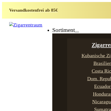
Versandkostenfrei ab 85€
Sortiment
Zigarre
Kubanische Zi
Brasilie
Costa Ri
Dom. Repub
Ecuador
Hondura
Nicaragu
Sumatra