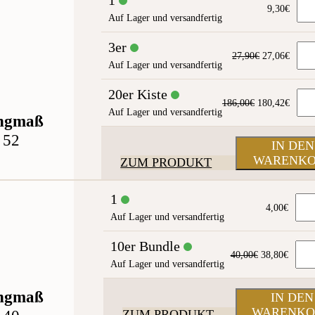
1
9,30
€
Auf Lager und versandfertig
3er
Ursprünglic
Aktue
27,90
€
27,06
€
Auf Lager und versandfertig
Preis
Preis
war:
ist:
20er Kiste
27,90€
27,06
Ursprünglich
Aktue
186,00
€
180,42
€
Auf Lager und versandfertig
Preis
Preis
ngmaß
war:
ist:
52
186,00€
180,4
IN DEN
WARENK
ZUM PRODUKT
1
4,00
€
Auf Lager und versandfertig
10er Bundle
Ursprünglic
Aktuel
40,00
€
38,80
€
Auf Lager und versandfertig
Preis
Preis
war:
ist:
40,00€
38,80
ngmaß
IN DEN
WARENKO
ZUM PRODUKT