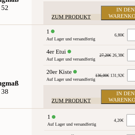
war:
ist:
52
150,00€
145,5
IN DEN
WARENK
ZUM PRODUKT
1
6,80
€
Auf Lager und versandfertig
4er Etui
Ursprünglic
Aktue
27,20
€
26,38
€
Auf Lager und versandfertig
Preis
Preis
war:
ist:
20er Kiste
27,20€
26,38
Ursprünglich
Aktue
136,00
€
131,92
€
Auf Lager und versandfertig
Preis
Preis
ngmaß
war:
ist:
38
136,00€
131,9
IN DEN
WARENK
ZUM PRODUKT
1
4,20
€
Auf Lager und versandfertig