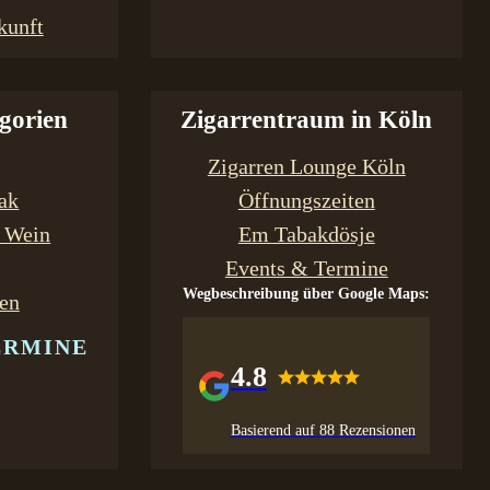
kunft
gorien
Zigarrentraum in Köln
Zigarren Lounge Köln
bak
Öffnungszeiten
& Wein
Em Tabakdösje
Events & Termine
Wegbeschreibung über Google Maps:
en
ERMINE
4.8
Basierend auf 88 Rezensionen