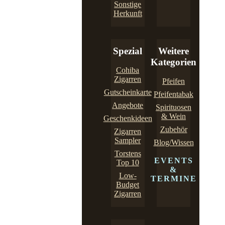
Sonstige
Herkunft
Spezial
Weitere
Kategorien
Cohiba
Zigarren
Pfeifen
Gutscheinkarte
Pfeifentabak
Angebote
Spirituosen
& Wein
Geschenkideen
Zubehör
Zigarren
Sampler
Blog/Wissen
Torstens
EVENTS
Top 10
&
Low-
TERMINE
Budget
Zigarren