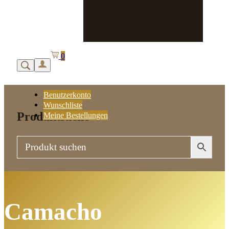
0
Benutzerkonto
Wunschliste
Produktsuche
Meine Bestellungen
Camacho