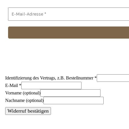
Identifizierung des Vertrags, z.B. Bestellnummer
*
E-Mail
*
E-
Vorname
(optional)
Mail
Nachname
(optional)
(wiederholen)
*
Widerruf bestätigen