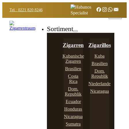
Tel.: 0221 820 8246
Sortiment
Zigarren
Zigarillos
Kubanische
Kuba
Zigarren
Brasilien
Brasilien
Dom.
Costa
Republik
Rica
Niederlande
Dom.
Nicaragua
Republik
Ecuador
Honduras
Nicaragua
Sumatra