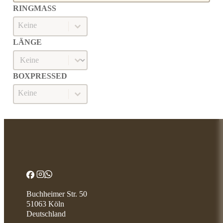
RINGMASS
Ringmaß
RINGMASS
LÄNGE
Länge
LÄNGE
BOXPRESSED
Boxpressed
BOXPRESSED
Buchheimer Str. 50
51063 Köln
Deutschland