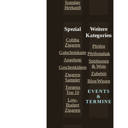
Sonstige
Herkunft
Spezial
Weitere
Kategorien
Cohiba
Zigarren
Pfeifen
Gutscheinkarte
Pfeifentabak
Angebote
Spirituosen
& Wein
Geschenkideen
Zubehör
Zigarren
Sampler
Blog/Wissen
Torstens
EVENTS
Top 10
&
Low-
TERMINE
Budget
Zigarren