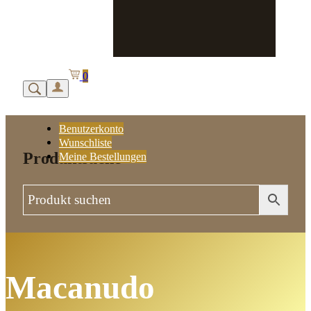
0
Benutzerkonto
Wunschliste
Produktsuche
Meine Bestellungen
Macanudo