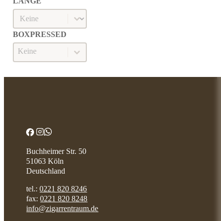
LÄNGE
Länge
LÄNGE
BOXPRESSED
Boxpressed
BOXPRESSED
Buchheimer Str. 50
51063 Köln
Deutschland
tel.:
0221 820 8246
fax:
0221 820 8248
info@zigarrentraum.de