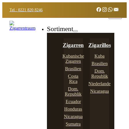
Tel.: 0221 820 8246
Sortiment
Zigarren
Zigarillos
Kubanische
Kuba
Zigarren
Brasilien
Brasilien
Dom.
Costa
Republik
Rica
Niederlande
Dom.
Nicaragua
Republik
Ecuador
Honduras
Nicaragua
Sumatra