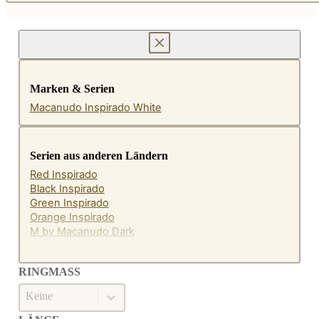
Marken & Serien
Macanudo Inspirado White
Serien aus anderen Ländern
Red Inspirado
Black Inspirado
Green Inspirado
Orange Inspirado
M by Macanudo Dark
Macanudo Maduro
RINGMASS
Ringmaß
RINGMASS