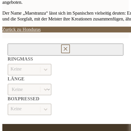
angeboten.
Der Name „Maestranza“ lässt sich im Spanischen vielseitig deuten: E
und die Sorgfalt, mit der Meister ihre Kreationen zusammenfügen, ähn
Zurück zu Honduras
RINGMASS
Ringmaß
RINGMASS
LÄNGE
Länge
LÄNGE
BOXPRESSED
Boxpressed
BOXPRESSED