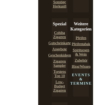
Sonstige
Herkunft
Spezial
Weitere
Kategorien
Cohiba
Zigarren
Pfeifen
Gutscheinkarte
Pfeifentabak
Angebote
Spirituosen
& Wein
Geschenkideen
Zubehör
Zigarren
Sampler
Blog/Wissen
Torstens
EVENTS
Top 10
&
Low-
TERMINE
Budget
Zigarren