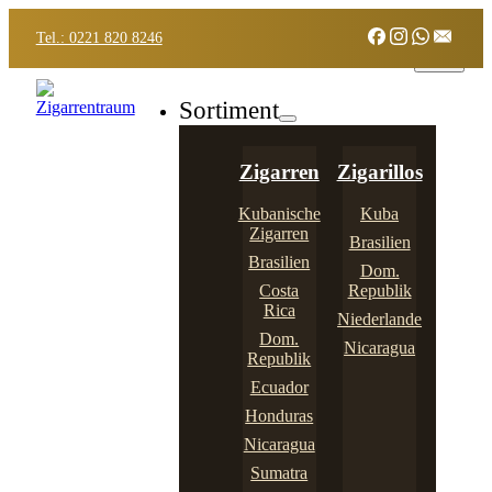
Tel.: 0221 820 8246
Sortiment
Zigarren
Zigarillos
Kubanische
Kuba
Zigarren
Brasilien
Brasilien
Dom.
Costa
Republik
Rica
Niederlande
Dom.
Nicaragua
Republik
Ecuador
Honduras
Nicaragua
Sumatra