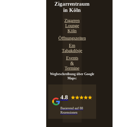
Zigarrentraum
in Köln
Zigarren
Lounge
Köln
Öffnungszeiten
Em
Tabakdösje
Events
&
Termine
Wegbeschreibung über Google
Maps:
4.8
Basierend auf 88
Rezensionen