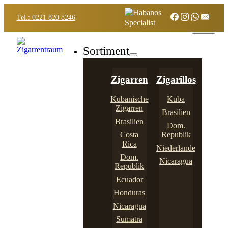
Tel.: 0221 820 8246
Sortiment
Zigarren
Zigarillos
Kubanische
Kuba
Zigarren
Brasilien
Brasilien
Dom.
Costa
Republik
Rica
Niederlande
Dom.
Nicaragua
Republik
Ecuador
Honduras
Nicaragua
Sumatra