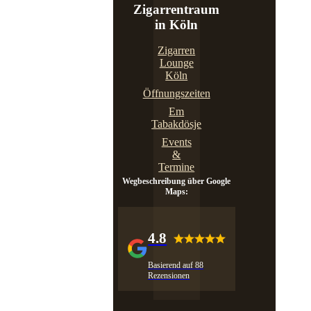
Zigarrentraum
in Köln
Zigarren
Lounge
Köln
Öffnungszeiten
Em
Tabakdösje
Events
&
Termine
Wegbeschreibung über Google
Maps:
4.8
Basierend auf 88
Rezensionen