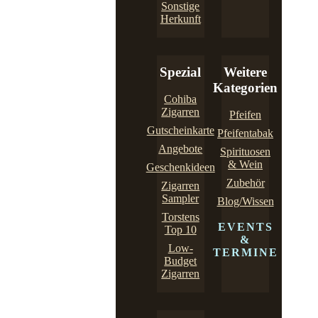
Sonstige
Herkunft
Spezial
Weitere
Kategorien
Cohiba
Zigarren
Pfeifen
Gutscheinkarte
Pfeifentabak
Angebote
Spirituosen
& Wein
Geschenkideen
Zubehör
Zigarren
Sampler
Blog/Wissen
Torstens
EVENTS
Top 10
&
Low-
TERMINE
Budget
Zigarren