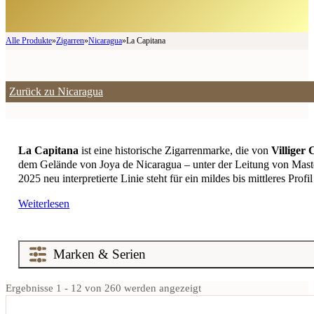
Alle Produkte
»
Zigarren
»
Nicaragua
»
La Capitana
Zurück zu Nicaragua
La Capitana
ist eine historische Zigarrenmarke, die von
Villiger 
dem Gelände von Joya de Nicaragua – unter der Leitung von Mas
2025 neu interpretierte Linie steht für ein mildes bis mittleres Pr
Weiterlesen
Ergebnisse 1 - 12 von 260 werden angezeigt