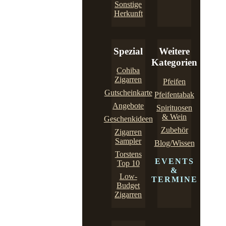
Sonstige
Herkunft
Spezial
Weitere
Kategorien
Cohiba
Zigarren
Pfeifen
Gutscheinkarte
Pfeifentabak
Angebote
Spirituosen
& Wein
Geschenkideen
Zubehör
Zigarren
Sampler
Blog/Wissen
Torstens
EVENTS
Top 10
&
Low-
TERMINE
Budget
Zigarren