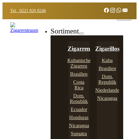
Tel.: 0221 820 8246
Sortiment
Zigarren
Zigarillos
Kubanische
Kuba
Zigarren
Brasilien
Brasilien
Dom.
Costa
Republik
Rica
Niederlande
Dom.
Nicaragua
Republik
Ecuador
Honduras
Nicaragua
Sumatra