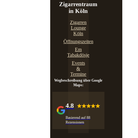
Zigarrentraum
in Köln
Zigarren
Lounge
Köln
Öffnungszeiten
Em
Tabakdösje
Events
&
Termine
Wegbeschreibung über Google
Maps:
4.8
Basierend auf 88
Rezensionen