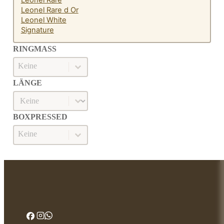
Leonel Rare
Leonel Rare d Or
Leonel White
Signature
RINGMASS
Ringmaß
RINGMASS
LÄNGE
Länge
LÄNGE
BOXPRESSED
Boxpressed
BOXPRESSED