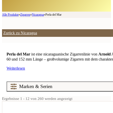
Alle Produkte
»
Zigarren
»
Nicaragua
»
Perla del Mar
Zurück zu Nicaragua
Perla del Mar
ist eine nicaraguanische Zigarrenlinie von
Arnold 
60 und 152 mm Länge – großvolumige Zigarren mit dem charakteri
Weiterlesen
Ergebnisse 1 - 12 von 260 werden angezeigt