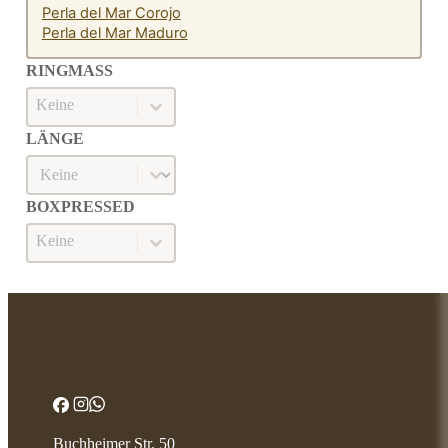
Perla del Mar Corojo
Perla del Mar Maduro
RINGMASS
Ringmaß
RINGMASS
LÄNGE
Länge
LÄNGE
BOXPRESSED
Boxpressed
BOXPRESSED
Buchheimer Str. 50