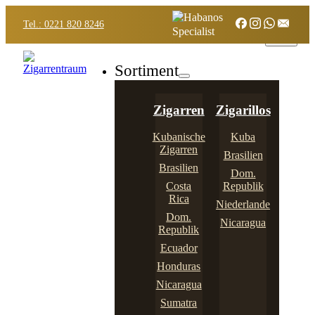
Tel.: 0221 820 8246
Sortiment
Zigarren
Zigarillos
Kubanische
Kuba
Zigarren
Brasilien
Brasilien
Dom.
Costa
Republik
Rica
Niederlande
Dom.
Nicaragua
Republik
Ecuador
Honduras
Nicaragua
Sumatra