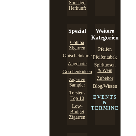
Sonstige
Herkunft
Spezial
Weitere
Kategorien
Cohiba
Zigarren
Pfeifen
Gutscheinkarte
Pfeifentabak
Angebote
Spirituosen
& Wein
Geschenkideen
Zubehör
Zigarren
Sampler
Blog/Wissen
Torstens
EVENTS
Top 10
&
Low-
TERMINE
Budget
Zigarren