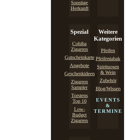
Sonstige
Herkunft
Spezial
Weitere
Kategorien
Cohiba
Zigarren
Pfeifen
Gutscheinkarte
Pfeifentabak
Angebote
Spirituosen
& Wein
Geschenkideen
Zubehör
Zigarren
Sampler
Blog/Wissen
Torstens
EVENTS
Top 10
&
Low-
TERMINE
Budget
Zigarren