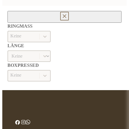
RINGMASS
Ringmaß
RINGMASS
LÄNGE
Länge
LÄNGE
BOXPRESSED
Boxpressed
BOXPRESSED