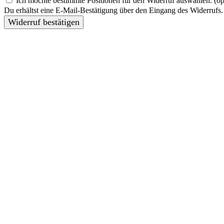
Ich möchte bestimmte Positionen für den Widerruf auswählen.
(op
Du erhältst eine E-Mail-Bestätigung über den Eingang des Widerrufs. 
Widerruf bestätigen