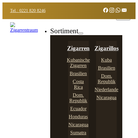
Tel.: 0221 820 8246
Sortiment
Zigarren
Zigarillos
Kubanische
Kuba
Zigarren
Brasilien
Brasilien
Dom.
Costa
Republik
Rica
Niederlande
Dom.
Nicaragua
Republik
Ecuador
Honduras
Nicaragua
Sumatra