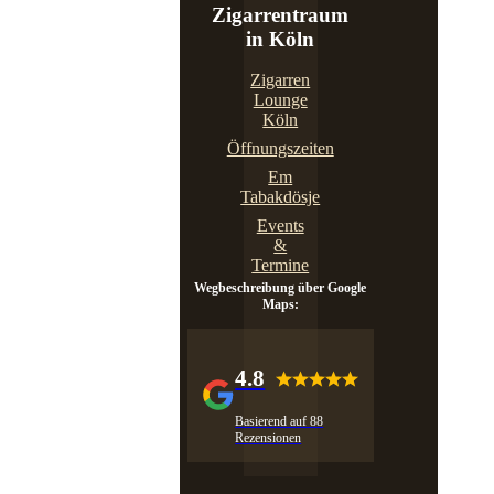
Zigarrentraum
in Köln
Zigarren
Lounge
Köln
Öffnungszeiten
Em
Tabakdösje
Events
&
Termine
Wegbeschreibung über Google
Maps:
4.8
Basierend auf 88
Rezensionen