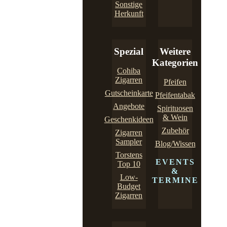
Sonstige
Herkunft
Spezial
Weitere
Kategorien
Cohiba
Zigarren
Pfeifen
Gutscheinkarte
Pfeifentabak
Angebote
Spirituosen
& Wein
Geschenkideen
Zubehör
Zigarren
Sampler
Blog/Wissen
Torstens
EVENTS
Top 10
&
Low-
TERMINE
Budget
Zigarren