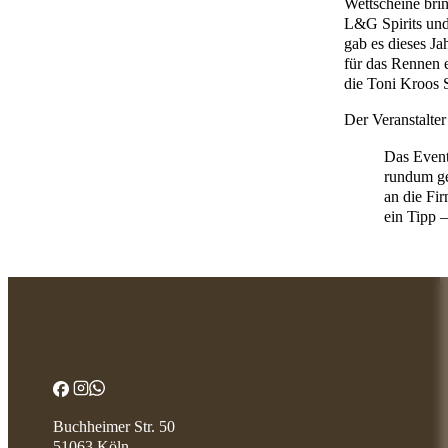
Wettscheine brin
L&G Spirits und
gab es dieses J
für das Rennen 
die Toni Kroos S
Der Veranstalter
Das Event
rundum ge
an die Fi
ein Tipp 
Buchheimer Str. 50
51063 Köln