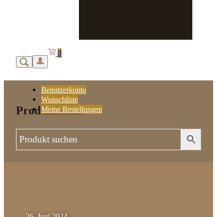
0
Benutzerkonto
Wunschliste
Produktsuche
Meine Bestellungen
26. Juni 2024