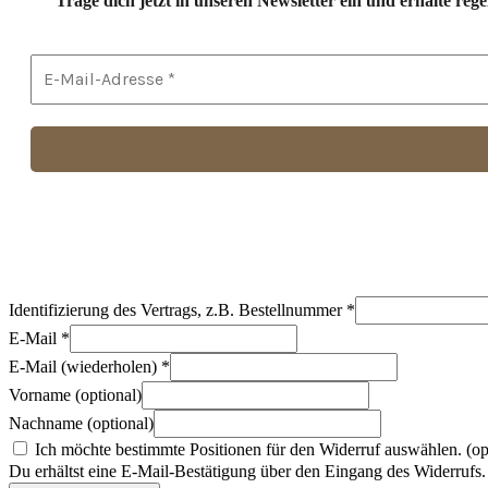
Trage dich jetzt in unseren Newsletter ein und erhalte r
Identifizierung des Vertrags, z.B. Bestellnummer
*
E-Mail
*
E-Mail (wiederholen)
*
Vorname
(optional)
Nachname
(optional)
Ich möchte bestimmte Positionen für den Widerruf auswählen.
(op
Du erhältst eine E-Mail-Bestätigung über den Eingang des Widerrufs. 