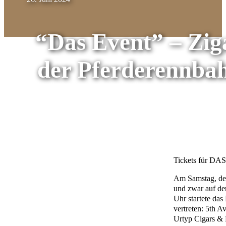
“Das Event” – Zig
der Pferderennbah
Tickets für DA
Am Samstag, den
und zwar auf de
Uhr startete das
vertreten: 5th 
Urtyp Cigars & L