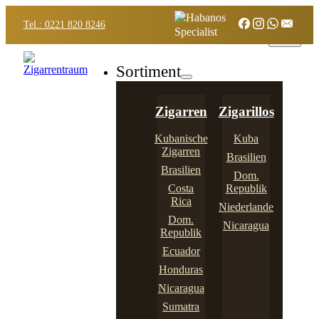
Tel.: 0221 820 8246
Sortiment
Zigarren
Zigarillos
Kubanische
Kuba
Zigarren
Brasilien
Brasilien
Dom.
Costa
Republik
Rica
Niederlande
Dom.
Nicaragua
Republik
Ecuador
Honduras
Nicaragua
Sumatra