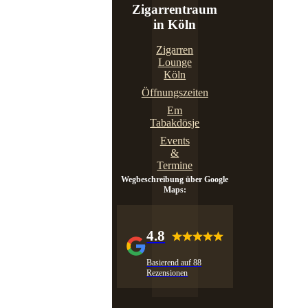
Zigarrentraum
in Köln
Zigarren
Lounge
Köln
Öffnungszeiten
Em
Tabakdösje
Events
&
Termine
Wegbeschreibung über Google
Maps:
4.8
Basierend auf 88
Rezensionen