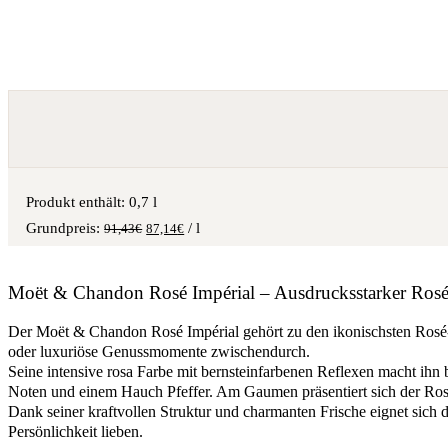
Produkt enthält: 0,7
l
/
l
91,43
€
87,14
€
Moët & Chandon Rosé Impérial – Ausdrucksstarker Rosé
Der Moët & Chandon Rosé Impérial gehört zu den ikonischsten Rosé-C
oder luxuriöse Genussmomente zwischendurch.
Seine intensive rosa Farbe mit bernsteinfarbenen Reflexen macht ihn 
Noten und einem Hauch Pfeffer. Am Gaumen präsentiert sich der Rosé I
Dank seiner kraftvollen Struktur und charmanten Frische eignet sich d
Persönlichkeit lieben.