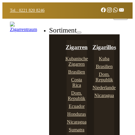
Tel.: 0221 820 8246
Sortiment
Zigarren
Zigarillos
Kubanische
Kuba
Zigarren
Brasilien
Brasilien
Dom.
Costa
Republik
Rica
Niederlande
Dom.
Nicaragua
Republik
Ecuador
Honduras
Nicaragua
Sumatra