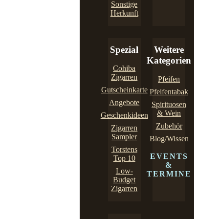
Sonstige
Herkunft
Spezial
Weitere
Kategorien
Cohiba
Zigarren
Pfeifen
Gutscheinkarte
Pfeifentabak
Angebote
Spirituosen
& Wein
Geschenkideen
Zubehör
Zigarren
Sampler
Blog/Wissen
Torstens
EVENTS
Top 10
&
Low-
TERMINE
Budget
Zigarren