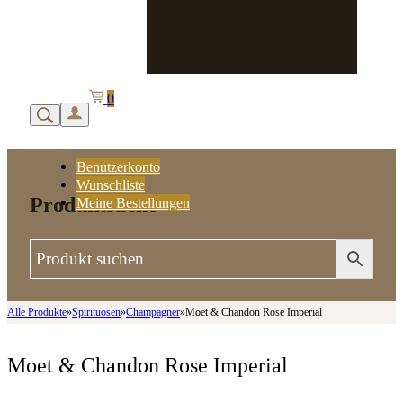
0
Benutzerkonto
Wunschliste
Produktsuche
Meine Bestellungen
Alle Produkte
»
Spirituosen
»
Champagner
»
Moet & Chandon Rose Imperial
Moet & Chandon Rose Imperial