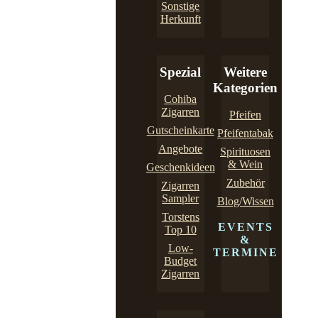
Sonstige
Herkunft
Spezial
Weitere
Kategorien
Cohiba
Zigarren
Pfeifen
Gutscheinkarte
Pfeifentabak
Angebote
Spirituosen
& Wein
Geschenkideen
Zubehör
Zigarren
Sampler
Blog/Wissen
Torstens
EVENTS
Top 10
&
Low-
TERMINE
Budget
Zigarren