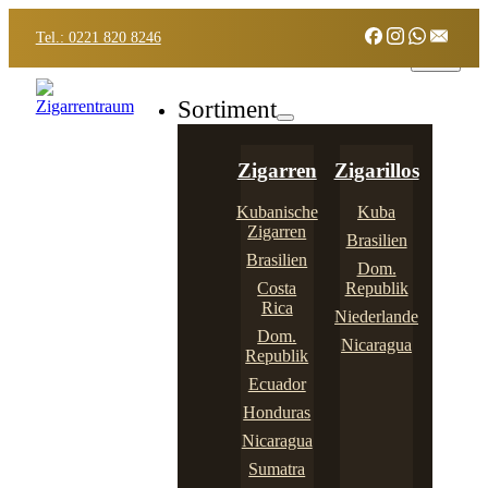
Tel.: 0221 820 8246
Sortiment
Zigarren
Zigarillos
Kubanische
Kuba
Zigarren
Brasilien
Brasilien
Dom.
Costa
Republik
Rica
Niederlande
Dom.
Nicaragua
Republik
Ecuador
Honduras
Nicaragua
Sumatra