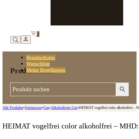
0
Benutzerkonto
Wunschliste
Produktsuche
Meine Bestellungen
Alle Produkte
»
Spirituosen
»
Gin
»
Alkoholfreier Gin
»
HEIMAT vogelfrei color alkoholfrei –
HEIMAT vogelfrei color alkoholfrei – MHD: