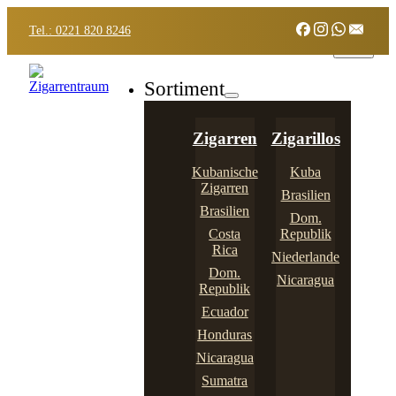
Tel.: 0221 820 8246
Sortiment
Zigarren
Zigarillos
Kubanische
Kuba
Zigarren
Brasilien
Brasilien
Dom.
Costa
Republik
Rica
Niederlande
Dom.
Nicaragua
Republik
Ecuador
Honduras
Nicaragua
Sumatra