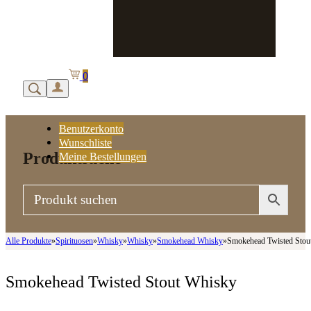
0
Benutzerkonto
Wunschliste
Produktsuche
Meine Bestellungen
Alle Produkte
»
Spirituosen
»
Whisky
»
Whisky
»
Smokehead Whisky
»
Smokehead Twisted Stou
Smokehead Twisted Stout Whisky