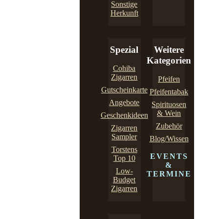
Sonstige
Herkunft
Spezial
Weitere
Kategorien
Cohiba
Zigarren
Pfeifen
Gutscheinkarte
Pfeifentabak
Angebote
Spirituosen
& Wein
Geschenkideen
Zubehör
Zigarren
Sampler
Blog/Wissen
Torstens
EVENTS
Top 10
&
Low-
TERMINE
Budget
Zigarren