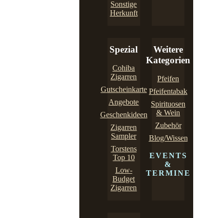
Sonstige
Herkunft
Spezial
Weitere
Kategorien
Cohiba
Zigarren
Pfeifen
Gutscheinkarte
Pfeifentabak
Angebote
Spirituosen
& Wein
Geschenkideen
Zubehör
Zigarren
Sampler
Blog/Wissen
Torstens
EVENTS
Top 10
&
Low-
TERMINE
Budget
Zigarren