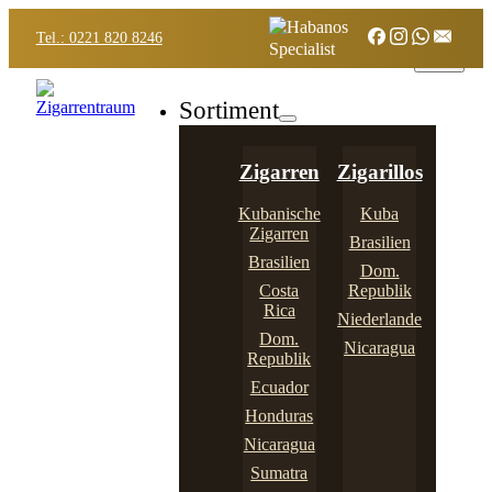
Tel.: 0221 820 8246
Sortiment
Zigarren
Zigarillos
Kubanische
Kuba
Zigarren
Brasilien
Brasilien
Dom.
Costa
Republik
Rica
Niederlande
Dom.
Nicaragua
Republik
Ecuador
Honduras
Nicaragua
Sumatra