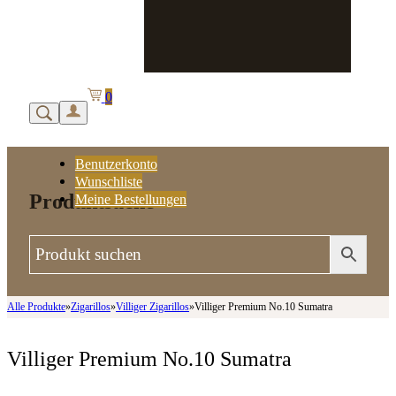
0
Benutzerkonto
Wunschliste
Produktsuche
Meine Bestellungen
Alle Produkte
»
Zigarillos
»
Villiger Zigarillos
»
Villiger Premium No.10 Sumatra
Villiger Premium No.10 Sumatra