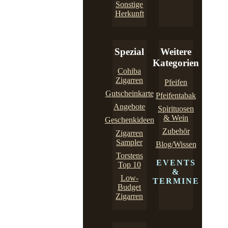
Sonstige
Herkunft
Spezial
Weitere
Kategorien
Cohiba
Zigarren
Pfeifen
Gutscheinkarte
Pfeifentabak
Angebote
Spirituosen
& Wein
Geschenkideen
Zubehör
Zigarren
Sampler
Blog/Wissen
Torstens
EVENTS
Top 10
&
Low-
TERMINE
Budget
Zigarren