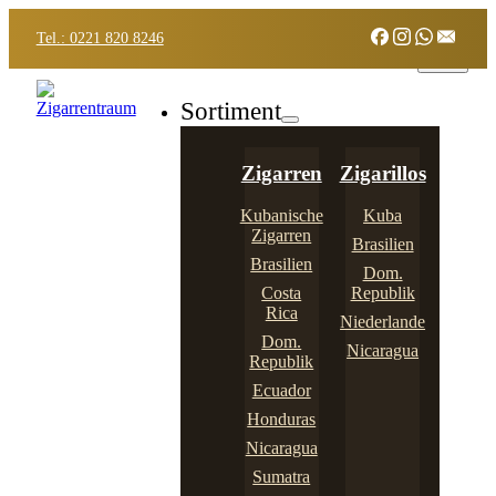
Tel.: 0221 820 8246
Sortiment
Zigarren
Zigarillos
Kubanische
Kuba
Zigarren
Brasilien
Brasilien
Dom.
Costa
Republik
Rica
Niederlande
Dom.
Nicaragua
Republik
Ecuador
Honduras
Nicaragua
Sumatra