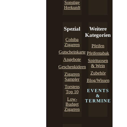
Sonstige
Herkunft
Spezial
Weitere
Kategorien
Cohiba
Zigarren
Pfeifen
Gutscheinkarte
Pfeifentabak
Angebote
Spirituosen
& Wein
Geschenkideen
Zubehör
Zigarren
Sampler
Blog/Wissen
Torstens
EVENTS
Top 10
&
Low-
TERMINE
Budget
Zigarren