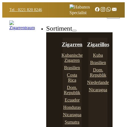
Tel.: 0221 820 8246
Sortiment
Zigarren
Zigarillos
Kubanische
Kuba
Zigarren
Brasilien
Brasilien
Dom.
Costa
Republik
Rica
Niederlande
Dom.
Nicaragua
Republik
Ecuador
Honduras
Nicaragua
Sumatra