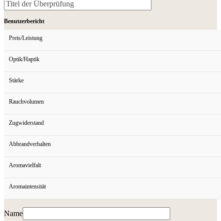
Benutzerbericht
Preis/Leistung
Optik/Haptik
Stärke
Rauchvolumen
Zugwiderstand
Abbrandverhalten
Aromavielfalt
Aromaintensität
Name