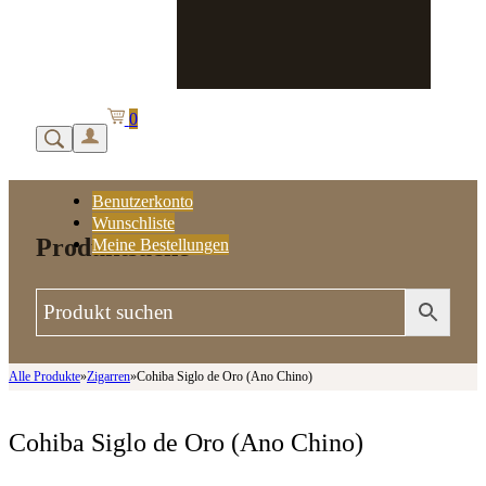
0
Benutzerkonto
Wunschliste
Produktsuche
Meine Bestellungen
Alle Produkte
»
Zigarren
»
Cohiba Siglo de Oro (Ano Chino)
Cohiba Siglo de Oro (Ano Chino)