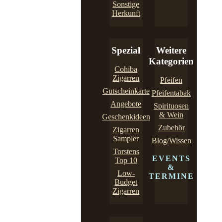
Sonstige
Herkunft
Spezial
Weitere
Kategorien
Cohiba
Zigarren
Pfeifen
Gutscheinkarte
Pfeifentabak
Angebote
Spirituosen
& Wein
Geschenkideen
Zubehör
Zigarren
Sampler
Blog/Wissen
Torstens
EVENTS
Top 10
&
Low-
TERMINE
Budget
Zigarren