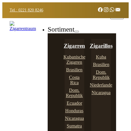
Tel.: 0221 820 8246
Sortiment
Zigarren
Zigarillos
Kubanische
Kuba
Zigarren
Brasilien
Brasilien
Dom.
Costa
Republik
Rica
Niederlande
Dom.
Nicaragua
Republik
Ecuador
Honduras
Nicaragua
Sumatra