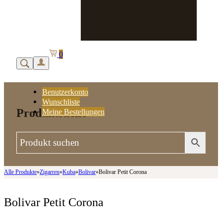
0
Benutzerkonto
Wunschliste
Produktsuche
Meine Bestellungen
Alle Produkte
»
Zigarren
»
Kuba
»
Bolivar
»
Bolivar Petit Corona
Bolivar Petit Corona