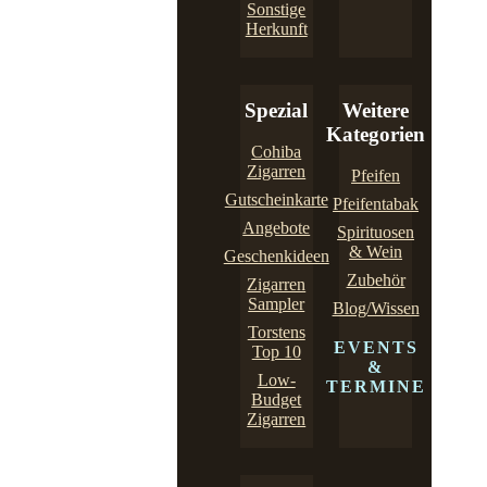
Sonstige
Herkunft
Spezial
Weitere
Kategorien
Cohiba
Zigarren
Pfeifen
Gutscheinkarte
Pfeifentabak
Angebote
Spirituosen
& Wein
Geschenkideen
Zubehör
Zigarren
Sampler
Blog/Wissen
Torstens
EVENTS
Top 10
&
Low-
TERMINE
Budget
Zigarren