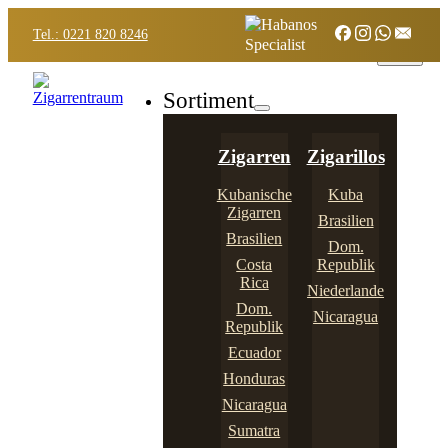
Tel.: 0221 820 8246
Sortiment
Zigarren
Zigarillos
Kubanische
Kuba
Zigarren
Brasilien
Brasilien
Dom.
Costa
Republik
Rica
Niederlande
Dom.
Nicaragua
Republik
Ecuador
Honduras
Nicaragua
Sumatra