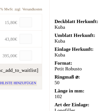
9 % MwSt. zzgl. Versandkosten
Deckblatt Herkunft:
15,80
€
Kuba
Umblatt Herkunft:
43,80
€
Kuba
Einlage Herkunft:
Kuba
395,00
€
Format:
Petit Robusto
c_add_to_waitlist]
Ringmaß ⌀:
50
HLISTE HINZUFÜGEN
Länge in mm:
102
Art der Einlage:
Longfiller