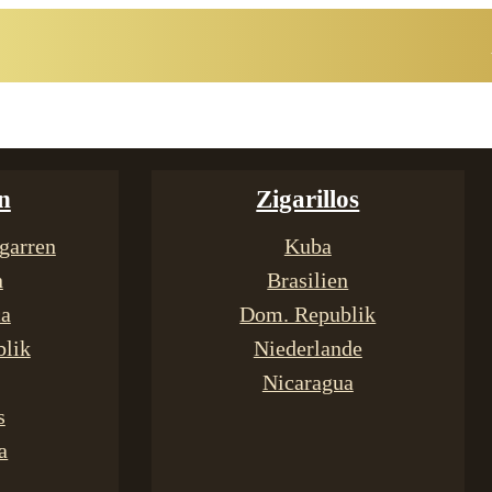
n
Zigarillos
garren
Kuba
n
Brasilien
ca
Dom. Republik
lik
Niederlande
Nicaragua
s
a