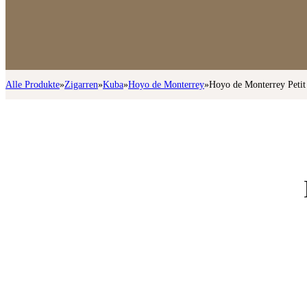
Alle Produkte
»
Zigarren
»
Kuba
»
Hoyo de Monterrey
»
Hoyo de Monterrey Petit