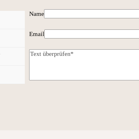
Name
Email
n