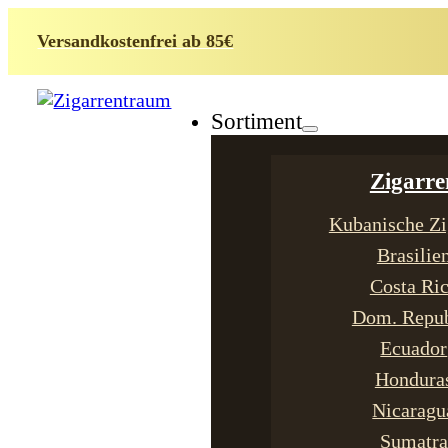
Versandkostenfrei ab 85€
Sortiment
Zigarre
Kubanische Zi
Brasilie
Costa Ri
Dom. Repub
Ecuador
Hondura
Nicaragu
Sumatra