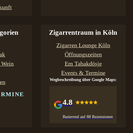
kunft
gorien
Zigarrentraum in Köln
Zigarren Lounge Köln
bak
Öffnungszeiten
& Wein
Em Tabakdösje
Events & Termine
Wegbeschreibung über Google Maps:
en
ERMINE
4.8
Basierend auf 88 Rezensionen