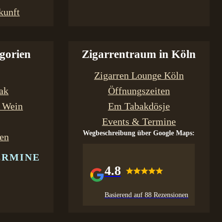
kunft
gorien
Zigarrentraum in Köln
Zigarren Lounge Köln
bak
Öffnungszeiten
& Wein
Em Tabakdösje
Events & Termine
Wegbeschreibung über Google Maps:
en
ERMINE
4.8
Basierend auf 88 Rezensionen