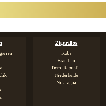
n
Zigarillos
garren
Kuba
n
Brasilien
ca
Dom. Republik
lik
Niederlande
Nicaragua
s
a