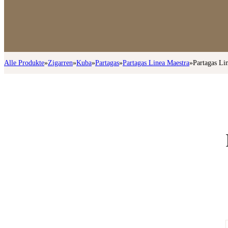
Alle Produkte
»
Zigarren
»
Kuba
»
Partagas
»
Partagas Linea Maestra
»
Partagas Li