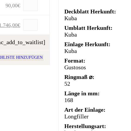
90,00
€
Deckblatt Herkunft:
Kuba
Ursprünglicher
Aktueller
1.746,00
€
Umblatt Herkunft:
Preis
Preis
Kuba
war:
ist:
c_add_to_waitlist]
Einlage Herkunft:
1.800,00€
1.746,00€.
Kuba
HLISTE HINZUFÜGEN
Format:
Gustosos
Ringmaß ⌀:
52
Länge in mm:
168
Art der Einlage:
Longfiller
Herstellungsart: