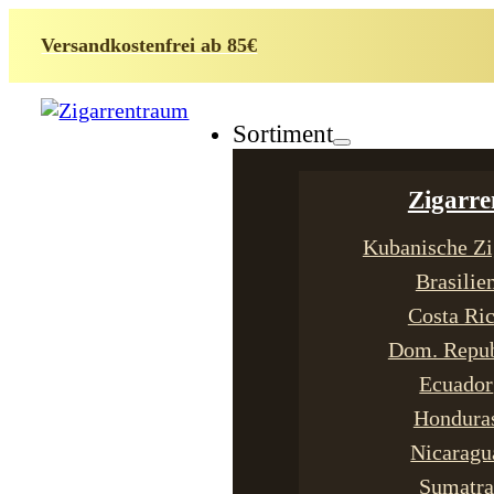
Versandkostenfrei ab 85€
Sortiment
Zigarre
Kubanische Zi
Brasilie
Costa Ri
Dom. Repub
Ecuador
Hondura
Nicaragu
Sumatra