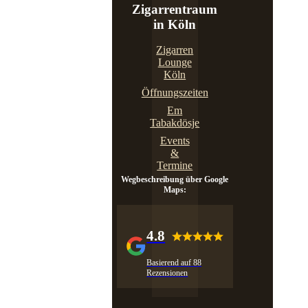
Zigarrentraum
in Köln
Zigarren
Lounge
Köln
Öffnungszeiten
Em
Tabakdösje
Events
&
Termine
Wegbeschreibung über Google
Maps:
4.8
Basierend auf 88
Rezensionen