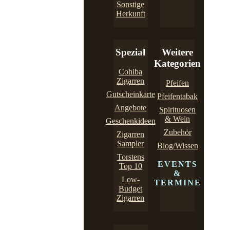
Sonstige
Herkunft
Spezial
Weitere
Kategorien
Cohiba
Zigarren
Pfeifen
Gutscheinkarte
Pfeifentabak
Angebote
Spirituosen
& Wein
Geschenkideen
Zubehör
Zigarren
Sampler
Blog/Wissen
Torstens
EVENTS
Top 10
&
Low-
TERMINE
Budget
Zigarren