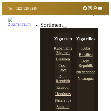
Tel.: 0221 820 8246
Sortiment
Zigarren
Zigarillos
Kubanische
Kuba
Zigarren
Brasilien
Brasilien
Dom.
Costa
Republik
Rica
Niederlande
Dom.
Nicaragua
Republik
Ecuador
Honduras
Nicaragua
Sumatra