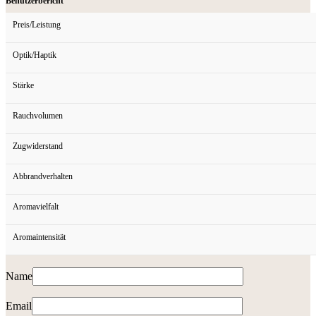
Benutzerbericht
Preis/Leistung
Optik/Haptik
Stärke
Rauchvolumen
Zugwiderstand
Abbrandverhalten
Aromavielfalt
Aromaintensität
Name
Email