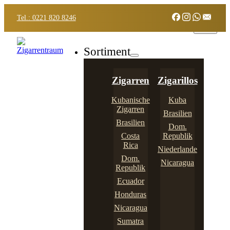
Tel.: 0221 820 8246
Sortiment
Zigarren
Zigarillos
Kubanische
Kuba
Zigarren
Brasilien
Brasilien
Dom.
Costa
Republik
Rica
Niederlande
Dom.
Nicaragua
Republik
Ecuador
Honduras
Nicaragua
Sumatra