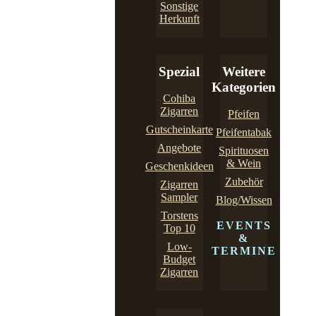
Sonstige
Herkunft
Spezial
Weitere
Kategorien
Cohiba
Zigarren
Pfeifen
Gutscheinkarte
Pfeifentabak
Angebote
Spirituosen
& Wein
Geschenkideen
Zubehör
Zigarren
Sampler
Blog/Wissen
Torstens
EVENTS
Top 10
&
Low-
TERMINE
Budget
Zigarren