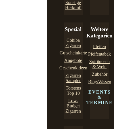
Sonstige
Herkunft
Spezial
Weitere
Kategorien
Cohiba
Zigarren
Pfeifen
Gutscheinkarte
Pfeifentabak
Angebote
Spirituosen
& Wein
Geschenkideen
Zubehör
Zigarren
Sampler
Blog/Wissen
Torstens
EVENTS
Top 10
&
Low-
TERMINE
Budget
Zigarren