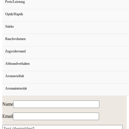
Preis/Leistung
Optik/Haptik
Stärke
Rauchvolumen
Zugwiderstand
Abbrandverhalten
Aromavielfalt
Aromaintensität
Name
Email