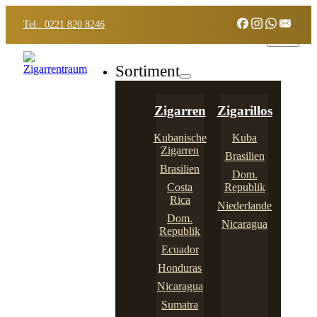
Tel.: 0221 820 8246
Sortiment
Zigarren
Zigarillos
Kubanische
Kuba
Zigarren
Brasilien
Brasilien
Dom.
Costa
Republik
Rica
Niederlande
Dom.
Nicaragua
Republik
Ecuador
Honduras
Nicaragua
Sumatra