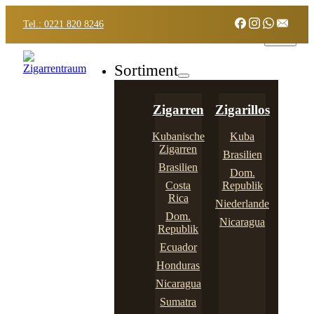
Tel.: 0221 820 8246
Sortiment
Zigarren
Zigarillos
Kubanische
Kuba
Zigarren
Brasilien
Brasilien
Dom.
Costa
Republik
Rica
Niederlande
Dom.
Nicaragua
Republik
Ecuador
Honduras
Nicaragua
Sumatra