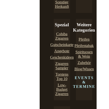
Sonstige
Herkunft
Spezial
Weitere
Kategorien
Cohiba
Zigarren
Pfeifen
Gutscheinkarte
Pfeifentabak
Angebote
Spirituosen
& Wein
Geschenkideen
Zubehör
Zigarren
Sampler
Blog/Wissen
Torstens
EVENTS
Top 10
&
Low-
TERMINE
Budget
Zigarren