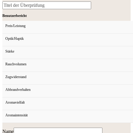
Benutzerbericht
Preis/Leistung
Optik/Haptik
Stärke
Rauchvolumen
Zugwiderstand
Abbrandverhalten
Aromavielfalt
Aromaintensität
Name