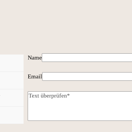
Name
Email
n