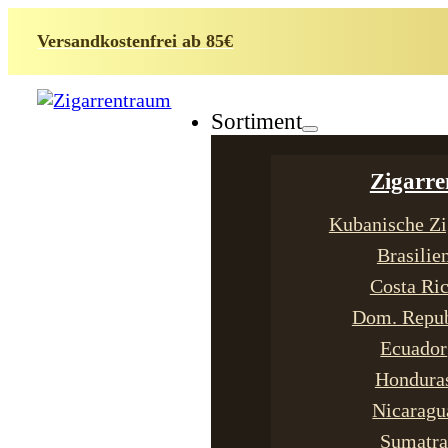
Versandkostenfrei ab 85€
Sortiment
Zigarre
Kubanische Zi
Brasilie
Costa Ri
Dom. Repub
Ecuador
Hondura
Nicaragu
Sumatra