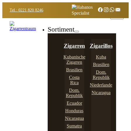
Tel.: 0221 820 8246
Sortiment
Zigarren
Zigarillos
Kubanische
Kuba
Zigarren
Brasilien
Brasilien
Dom.
Costa
Republik
Rica
Niederlande
Dom.
Nicaragua
Republik
Ecuador
Honduras
Nicaragua
Sumatra