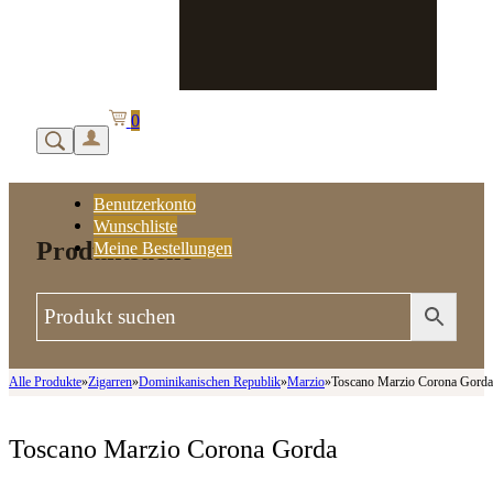
0
Benutzerkonto
Wunschliste
Produktsuche
Meine Bestellungen
Alle Produkte
»
Zigarren
»
Dominikanischen Republik
»
Marzio
»
Toscano Marzio Corona Gorda
Toscano Marzio Corona Gorda