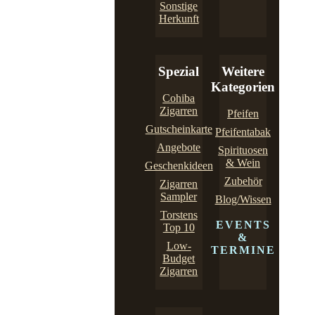
Sonstige
Herkunft
Spezial
Weitere
Kategorien
Cohiba
Zigarren
Pfeifen
Gutscheinkarte
Pfeifentabak
Angebote
Spirituosen
& Wein
Geschenkideen
Zubehör
Zigarren
Sampler
Blog/Wissen
Torstens
EVENTS
Top 10
&
Low-
TERMINE
Budget
Zigarren