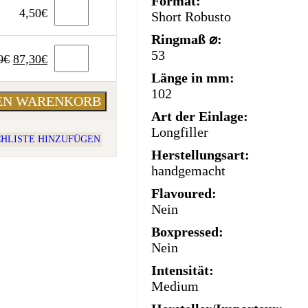
Format:
4,50
€
Short Robusto
Ringmaß ⌀:
53
Ursprünglicher
Aktueller
0
€
87,30
€
Preis
Preis
Länge in mm:
war:
ist:
102
DEN WARENKORB
90,00€
87,30€.
Art der Einlage:
Longfiller
HLISTE HINZUFÜGEN
Herstellungsart:
handgemacht
Flavoured:
Nein
Boxpressed:
Nein
Intensität:
Medium