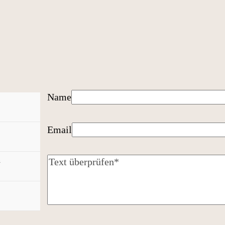
Name
Email
n