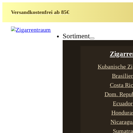
Versandkostenfrei ab 85€
Sortiment
Zigarre
Kubanische Zi
Brasilie
Costa Ri
Dom. Repub
Ecuador
Hondura
Nicaragu
Sumatra