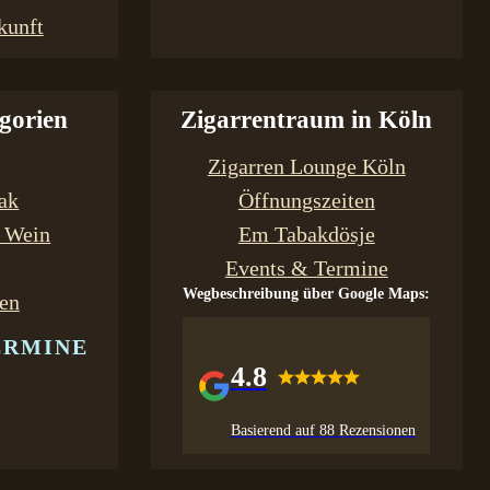
kunft
gorien
Zigarrentraum in Köln
Zigarren Lounge Köln
bak
Öffnungszeiten
& Wein
Em Tabakdösje
Events & Termine
Wegbeschreibung über Google Maps:
en
ERMINE
4.8
Basierend auf 88 Rezensionen