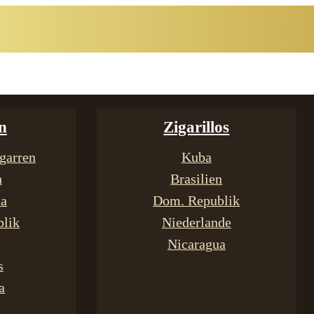
n
Zigarillos
garren
Kuba
n
Brasilien
ca
Dom. Republik
lik
Niederlande
Nicaragua
s
a