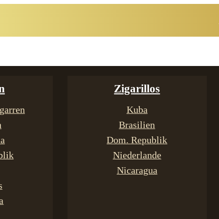
n
Zigarillos
garren
Kuba
n
Brasilien
ca
Dom. Republik
lik
Niederlande
Nicaragua
s
a