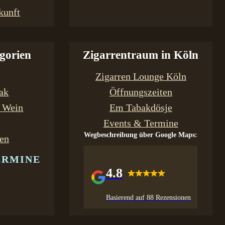
kunft
gorien
Zigarrentraum in Köln
Zigarren Lounge Köln
bak
Öffnungszeiten
& Wein
Em Tabakdösje
Events & Termine
Wegbeschreibung über Google Maps:
en
ERMINE
4.8
Basierend auf 88 Rezensionen