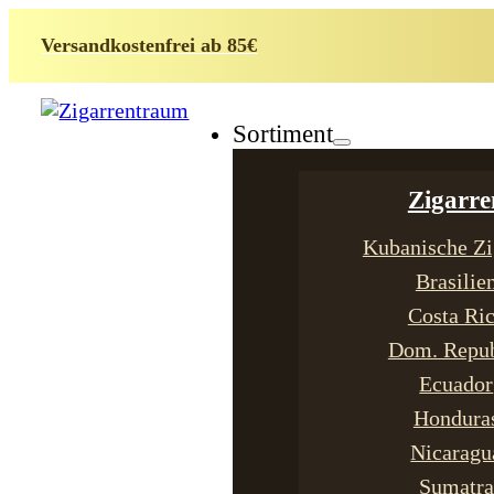
Versandkostenfrei ab 85€
Sortiment
Zigarre
Kubanische Zi
Brasilie
Costa Ri
Dom. Repub
Ecuador
Hondura
Nicaragu
Sumatra