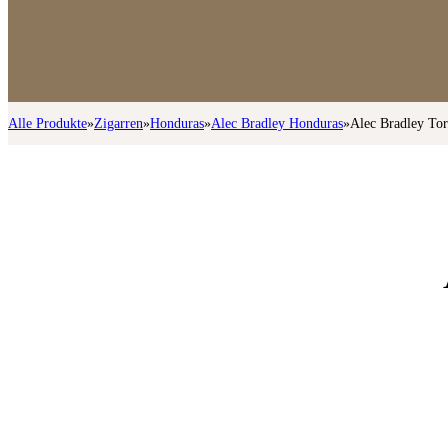
Alle Produkte
»
Zigarren
»
Honduras
»
Alec Bradley Honduras
»
Alec Bradley To