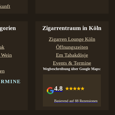
kunft
gorien
Zigarrentraum in Köln
Zigarren Lounge Köln
bak
Öffnungszeiten
& Wein
Em Tabakdösje
Events & Termine
Wegbeschreibung über Google Maps:
en
ERMINE
4.8
Basierend auf 88 Rezensionen