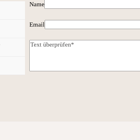
Name
Email
n