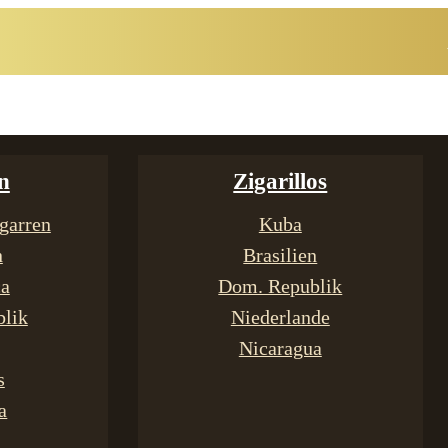
n
Zigarillos
garren
Kuba
n
Brasilien
ca
Dom. Republik
lik
Niederlande
Nicaragua
s
a