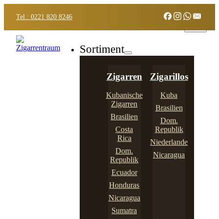
Tel.: 0221 820 8246
Sortiment
Zigarren
Zigarillos
Kubanische
Kuba
Zigarren
Brasilien
Brasilien
Dom.
Costa
Republik
Rica
Niederlande
Dom.
Nicaragua
Republik
Ecuador
Honduras
Nicaragua
Sumatra