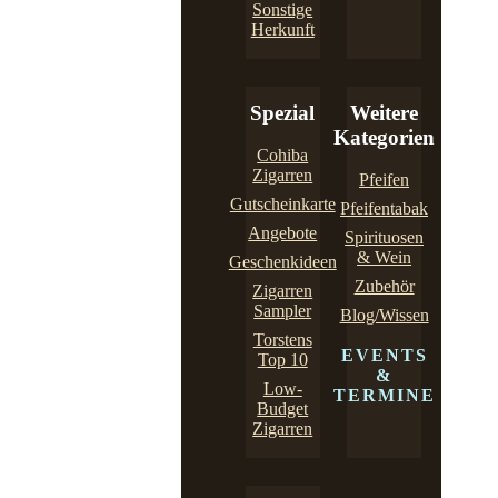
Sonstige
Herkunft
Spezial
Weitere
Kategorien
Cohiba
Zigarren
Pfeifen
Gutscheinkarte
Pfeifentabak
Angebote
Spirituosen
& Wein
Geschenkideen
Zubehör
Zigarren
Sampler
Blog/Wissen
Torstens
EVENTS
Top 10
&
Low-
TERMINE
Budget
Zigarren