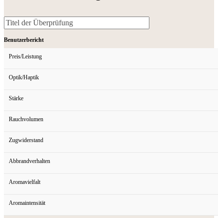
Benutzerbericht
Preis/Leistung
Optik/Haptik
Stärke
Rauchvolumen
Zugwiderstand
Abbrandverhalten
Aromavielfalt
Aromaintensität