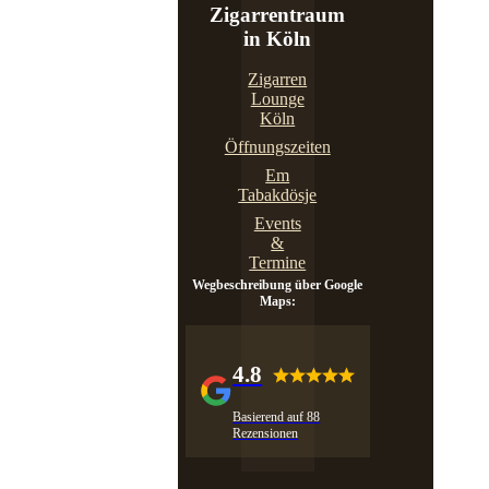
Zigarrentraum
in Köln
Zigarren
Lounge
Köln
Öffnungszeiten
Em
Tabakdösje
Events
&
Termine
Wegbeschreibung über Google
Maps:
4.8
Basierend auf 88
Rezensionen