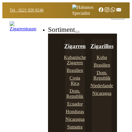
Tel.: 0221 820 8246
Sortiment
Zigarren
Zigarillos
Kubanische
Kuba
Zigarren
Brasilien
Brasilien
Dom.
Costa
Republik
Rica
Niederlande
Dom.
Nicaragua
Republik
Ecuador
Honduras
Nicaragua
Sumatra