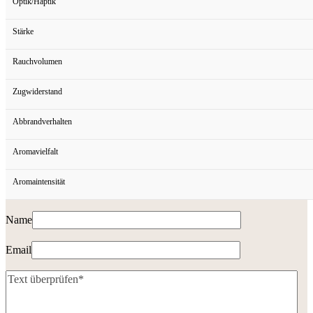
Optik/Haptik
Stärke
Rauchvolumen
Zugwiderstand
Abbrandverhalten
Aromavielfalt
Aromaintensität
Name
Email