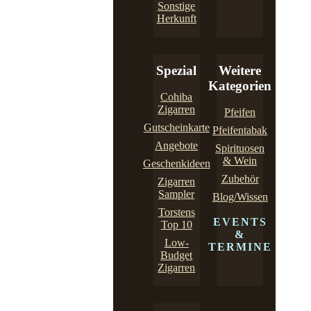
Sonstige
Herkunft
Spezial
Weitere
Kategorien
Cohiba
Zigarren
Pfeifen
Gutscheinkarte
Pfeifentabak
Angebote
Spirituosen
& Wein
Geschenkideen
Zubehör
Zigarren
Sampler
Blog/Wissen
Torstens
EVENTS
Top 10
&
Low-
TERMINE
Budget
Zigarren