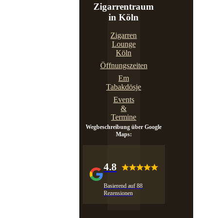
Zigarrentraum
in Köln
Zigarren
Lounge
Köln
Öffnungszeiten
Em
Tabakdösje
Events
&
Termine
Wegbeschreibung über Google
Maps:
4.8
Basierend auf 88
Rezensionen