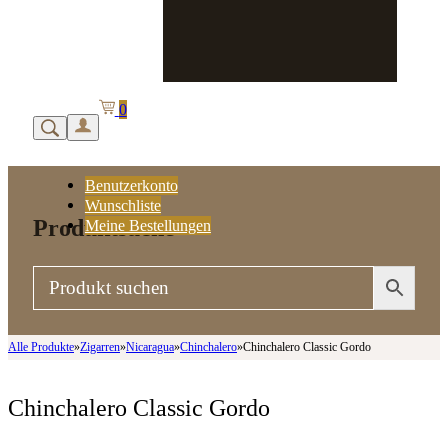
0
Benutzerkonto
Wunschliste
Produktsuche
Meine Bestellungen
Alle Produkte
»
Zigarren
»
Nicaragua
»
Chinchalero
»
Chinchalero Classic Gordo
Chinchalero Classic Gordo