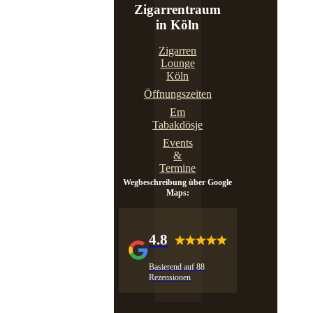
Zigarrentraum
in Köln
Zigarren
Lounge
Köln
Öffnungszeiten
Em
Tabakdösje
Events
&
Termine
Wegbeschreibung über Google
Maps:
4.8
Basierend auf 88
Rezensionen