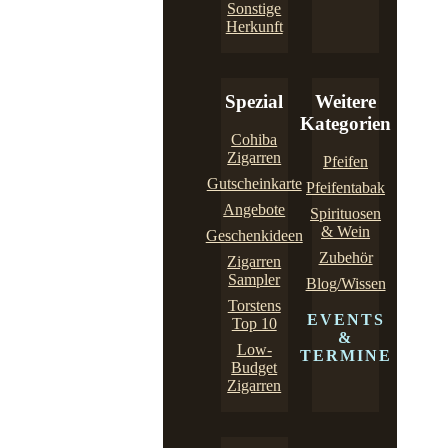
Sonstige
Herkunft
Spezial
Weitere
Kategorien
Cohiba
Zigarren
Pfeifen
Gutscheinkarte
Pfeifentabak
Angebote
Spirituosen
& Wein
Geschenkideen
Zubehör
Zigarren
Sampler
Blog/Wissen
Torstens
EVENTS
Top 10
&
Low-
TERMINE
Budget
Zigarren