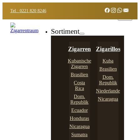
Tel.: 0221 820 8246
Sortiment
Zigarren
Zigarillos
Kubanische
Kuba
Zigarren
Brasilien
Brasilien
Dom.
Costa
Republik
Rica
Niederlande
Dom.
Nicaragua
Republik
Ecuador
Honduras
Nicaragua
Sumatra