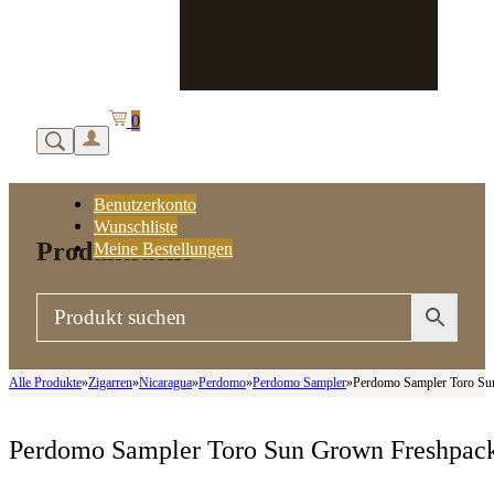
0
Benutzerkonto
Wunschliste
Produktsuche
Meine Bestellungen
Alle Produkte
»
Zigarren
»
Nicaragua
»
Perdomo
»
Perdomo Sampler
»
Perdomo Sampler Toro Sun
Perdomo Sampler Toro Sun Grown Freshpack