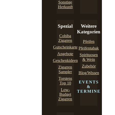
Sonstige
Herkunft
Spezial
Weitere
Kategorien
Cohiba
Zigarren
Pfeifen
Gutscheinkarte
Pfeifentabak
Angebote
Spirituosen
& Wein
Geschenkideen
Zubehör
Zigarren
Sampler
Blog/Wissen
Torstens
EVENTS
Top 10
&
Low-
TERMINE
Budget
Zigarren