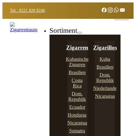
Tel.: 0221 820 8246
Sortiment
Zigarren
Zigarillos
Kubanische
Kuba
Zigarren
Brasilien
Brasilien
Dom.
Costa
Republik
Rica
Niederlande
Dom.
Nicaragua
Republik
Ecuador
Honduras
Nicaragua
Sumatra