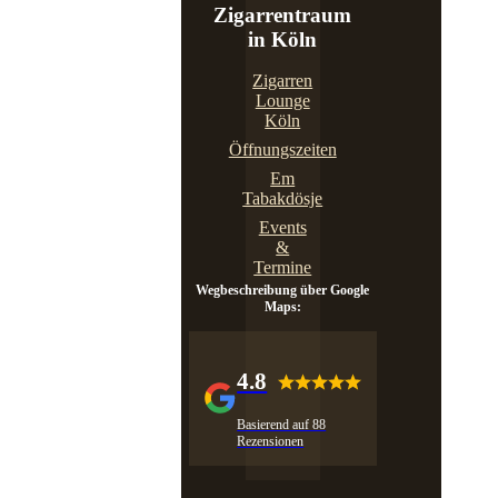
Zigarrentraum
in Köln
Zigarren
Lounge
Köln
Öffnungszeiten
Em
Tabakdösje
Events
&
Termine
Wegbeschreibung über Google
Maps:
4.8
Basierend auf 88
Rezensionen