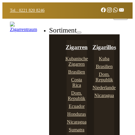
Tel.: 0221 820 8246
Sortiment
Zigarren
Zigarillos
Kubanische
Kuba
Zigarren
Brasilien
Brasilien
Dom.
Costa
Republik
Rica
Niederlande
Dom.
Nicaragua
Republik
Ecuador
Honduras
Nicaragua
Sumatra