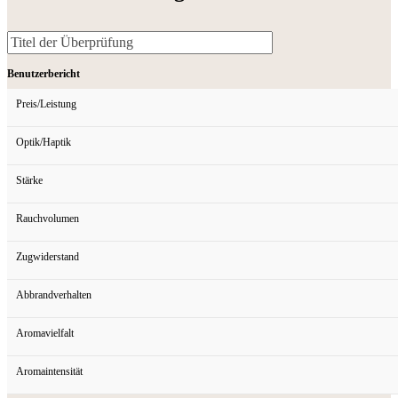
Benutzerbericht
Preis/Leistung
Optik/Haptik
Stärke
Rauchvolumen
Zugwiderstand
Abbrandverhalten
Aromavielfalt
Aromaintensität