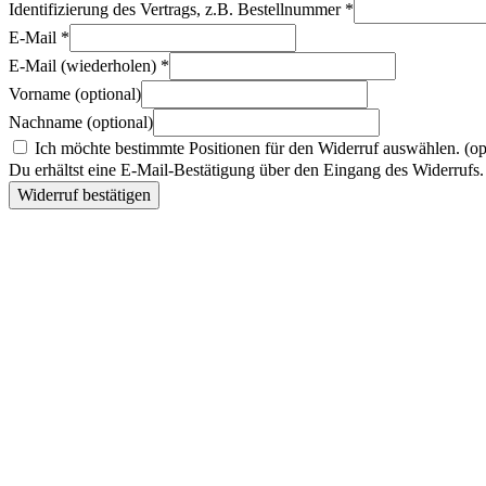
Identifizierung des Vertrags, z.B. Bestellnummer
*
E-Mail
*
E-Mail (wiederholen)
*
Vorname
(optional)
Nachname
(optional)
Ich möchte bestimmte Positionen für den Widerruf auswählen.
(op
Du erhältst eine E-Mail-Bestätigung über den Eingang des Widerrufs. 
Widerruf bestätigen