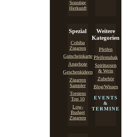
Sonstige
Herkunft
Spezial
Weitere
Kategorien
Cohiba
Zigarren
Pfeifen
Gutscheinkarte
Pfeifentabak
Angebote
Spirituosen
& Wein
Geschenkideen
Zubehör
Zigarren
Sampler
Blog/Wissen
Torstens
EVENTS
Top 10
&
Low-
TERMINE
Budget
Zigarren